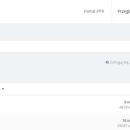
Portal PPR
Przegl
Zaloguj się
 9
0
o
4818
16
o
28587