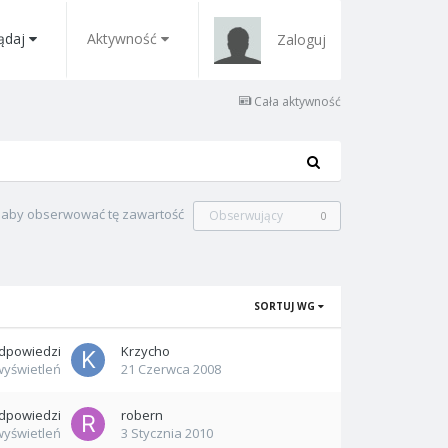
ądaj
Aktywność
Zaloguj
Cała aktywność
, aby obserwować tę zawartość
Obserwujący
0
SORTUJ WG
dpowiedzi
Krzycho
wyświetleń
21 Czerwca 2008
dpowiedzi
robern
wyświetleń
3 Stycznia 2010