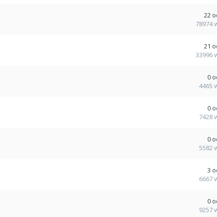
22
o
78974
21
o
33996
0
o
4465
0
o
7428
0
o
5582
3
o
6667
0
o
9257