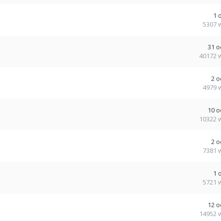
1
5307
31
o
40172
2
o
4979
10
o
10322
2
o
7381
1
5721
12
o
14952