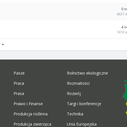
0
o
4631
4
o
7410
 9
Pasze
Rolnictwo ekologiczne
Praca
Rozmaitości
Prasa
Rozwój
Prawo i Finanse
Targi i konferencje
Produkcja roślinna
Technika
Produkcja zwierzęca
Unia Europejska