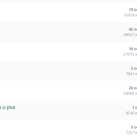
10
o
15429
42
o
48567
16
o
27072
3
o
7941
26
o
24992
 u psa
1
8246
3
o
7257