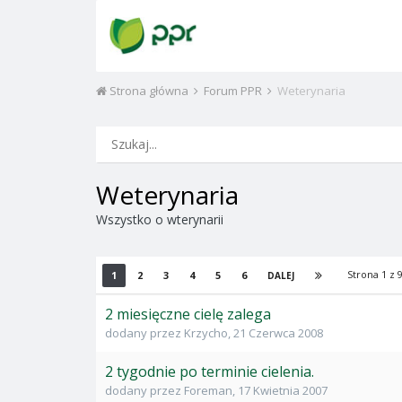
Strona główna
Forum PPR
Weterynaria
Weterynaria
Wszystko o wterynarii
Strona 1 z
1
2
3
4
5
6
DALEJ
2 miesięczne cielę zalega
dodany przez
Krzycho
,
21 Czerwca 2008
2 tygodnie po terminie cielenia.
dodany przez
Foreman
,
17 Kwietnia 2007