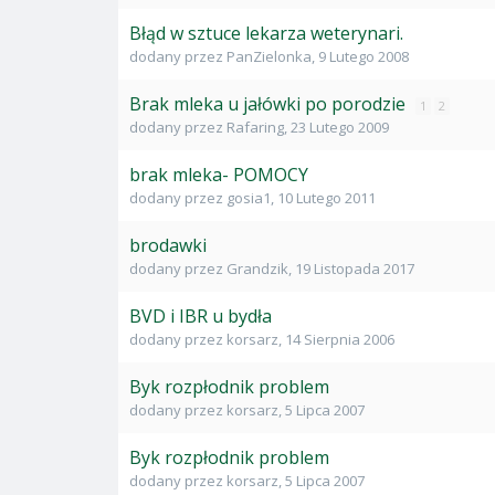
Błąd w sztuce lekarza weterynari.
dodany przez
PanZielonka
,
9 Lutego 2008
Brak mleka u jałówki po porodzie
1
2
dodany przez
Rafaring
,
23 Lutego 2009
brak mleka- POMOCY
dodany przez
gosia1
,
10 Lutego 2011
brodawki
dodany przez
Grandzik
,
19 Listopada 2017
BVD i IBR u bydła
dodany przez
korsarz
,
14 Sierpnia 2006
Byk rozpłodnik problem
dodany przez
korsarz
,
5 Lipca 2007
Byk rozpłodnik problem
dodany przez
korsarz
,
5 Lipca 2007