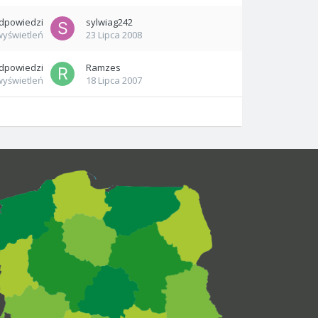
dpowiedzi
sylwiag242
wyświetleń
23 Lipca 2008
dpowiedzi
Ramzes
wyświetleń
18 Lipca 2007