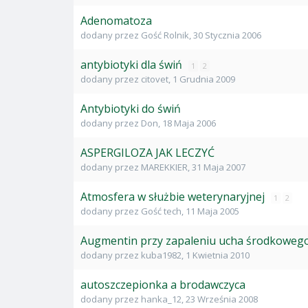
Adenomatoza
dodany przez
Gość Rolnik
,
30 Stycznia 2006
antybiotyki dla świń
1
2
dodany przez
citovet
,
1 Grudnia 2009
Antybiotyki do świń
dodany przez
Don
,
18 Maja 2006
ASPERGILOZA JAK LECZYĆ
dodany przez
MAREKKIER
,
31 Maja 2007
Atmosfera w służbie weterynaryjnej
1
2
dodany przez
Gość tech
,
11 Maja 2005
Augmentin przy zapaleniu ucha środkowego
dodany przez
kuba1982
,
1 Kwietnia 2010
autoszczepionka a brodawczyca
dodany przez
hanka_12
,
23 Września 2008