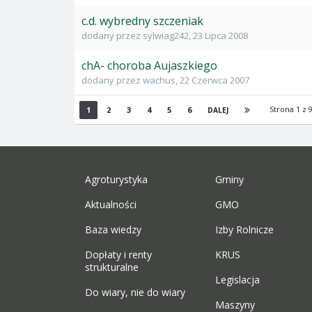
c.d. wybredny szczeniak
dodany przez
sylwiag242
,
23 Lipca 2008
chA- choroba Aujaszkiego
dodany przez
wachus
,
22 Czerwca 2007
Strona 1 z
1
2
3
4
5
6
DALEJ
Agroturystyka
Gminy
Aktualności
GMO
Baza wiedzy
Izby Rolnicze
Dopłaty i renty
KRUS
strukturalne
Legislacja
Do wiary, nie do wiary
Maszyny