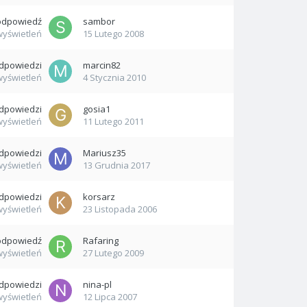
odpowiedź
sambor
wyświetleń
15 Lutego 2008
dpowiedzi
marcin82
wyświetleń
4 Stycznia 2010
dpowiedzi
gosia1
wyświetleń
11 Lutego 2011
dpowiedzi
Mariusz35
wyświetleń
13 Grudnia 2017
dpowiedzi
korsarz
wyświetleń
23 Listopada 2006
odpowiedź
Rafaring
wyświetleń
27 Lutego 2009
dpowiedzi
nina-pl
wyświetleń
12 Lipca 2007