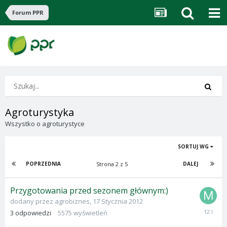
Forum PPR
Agroturystyka
Wszystko o agroturystyce
SORTUJ WG
Strona 2 z 5
POPRZEDNIA
DALEJ
Przygotowania przed sezonem głównym:)
dodany przez
agrobiznes
,
17 Stycznia 2012
3
3
odpowiedzi
5575
wyświetleń
Grudnia