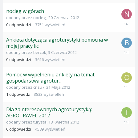
2012
nocleg w górach
dodany przez
noclegi
,
20 Czerwca 2012
20
0
odpowiedzi
3751
wyświetleń
Czerwca
2012
Ankieta dotycząca agroturystyki pomocna w
mojej pracy lic.
3
dodany przez
bercok
,
3 Czerwca 2012
Czerwca
0
odpowiedzi
3616
wyświetleń
2012
Pomoc w wypełneniu ankiety na temat
gospodarstwa agrotur..
1
dodany przez
crisu7
,
31 Maja 2012
Czerwca
1
odpowiedź
3833
wyświetleń
2012
Dla zainteresowanych agroturystyką:
AGROTRAVEL 2012
18
dodany przez
turysta
,
18 Kwietnia 2012
Kwietnia
0
odpowiedzi
4589
wyświetleń
2012