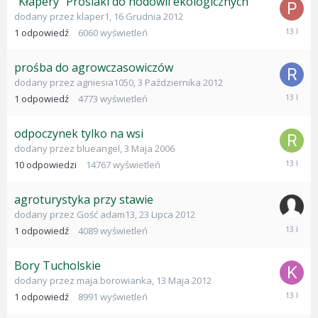
"Kłapery" Prosiaki do hodowli ekologicznych
dodany przez
klaper1
,
16 Grudnia 2012
30
1
odpowiedź
6060
wyświetleń
Stycznia
2013
prośba do agrowczasowiczów
dodany przez
agniesia1050
,
3 Października 2012
13
1
odpowiedź
4773
wyświetleń
Stycznia
2013
odpoczynek tylko na wsi
dodany przez
blueangel
,
3 Maja 2006
18
10
odpowiedzi
14767
wyświetleń
Wrześni
2012
agroturystyka przy stawie
dodany przez
Gość adam13
,
23 Lipca 2012
17
1
odpowiedź
4089
wyświetleń
Wrześni
2012
Bory Tucholskie
dodany przez
maja.borowianka
,
13 Maja 2012
10
1
odpowiedź
8991
wyświetleń
Wrześni
2012