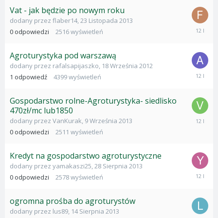
2013
Vat - jak będzie po nowym roku
dodany przez
flaber14
,
23 Listopada 2013
23
0
odpowiedzi
2516
wyświetleń
Listopad
2013
Agroturystyka pod warszawą
dodany przez
rafalsapijaszko
,
18 Września 2012
14
1
odpowiedź
4399
wyświetleń
Wrześni
2013
Gospodarstwo rolne-Agroturystyka- siedlisko
470zł/mc lub1850
9
dodany przez
VanKurak
,
9 Września 2013
Wrześni
0
odpowiedzi
2511
wyświetleń
2013
Kredyt na gospodarstwo agroturystyczne
dodany przez
yamakaszi25
,
28 Sierpnia 2013
28
0
odpowiedzi
2578
wyświetleń
Sierpnia
2013
ogromna prośba do agroturystów
dodany przez
lus89
,
14 Sierpnia 2013