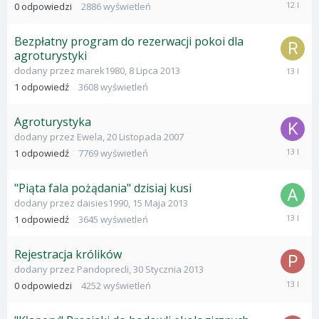
14
0
odpowiedzi
2886
wyświetleń
Sierpnia
2013
Bezpłatny program do rezerwacji pokoi dla
agroturystyki
7
dodany przez
marek1980
,
8 Lipca 2013
Sierpnia
1
odpowiedź
3608
wyświetleń
2013
Agroturystyka
dodany przez
Ewela
,
20 Listopada 2007
24
1
odpowiedź
7769
wyświetleń
Czerwca
2013
"Piąta fala pożądania" dzisiaj kusi
dodany przez
daisies1990
,
15 Maja 2013
8
1
odpowiedź
3645
wyświetleń
Czerwca
2013
Rejestracja królików
dodany przez
Pandoprecli
,
30 Stycznia 2013
30
0
odpowiedzi
4252
wyświetleń
Stycznia
2013