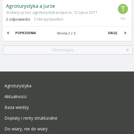
Agroturystyka a Jurze
dodany przez
agroturystykanajurze
,
12 Lipca 2011
18
2
odpowiedzi
5184
wyświetleń
Kwietnia
2012
Strona 2 z 5
POPRZEDNIA
DALEJ
Obserwujący
0
Agroturystyka
Aktualności
Baza wiedzy
Dopłaty i renty strukturalne
Do wiary, nie do wiary