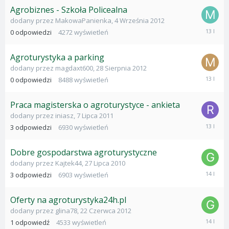
Agrobiznes - Szkoła Policealna
dodany przez
MakowaPanienka
,
4 Września 2012
4
0
odpowiedzi
4272
wyświetleń
Wrześni
2012
Agroturystyka a parking
dodany przez
magdaxt600
,
28 Sierpnia 2012
28
0
odpowiedzi
8488
wyświetleń
Sierpnia
2012
Praca magisterska o agroturystyce - ankieta
dodany przez
iniasz
,
7 Lipca 2011
14
3
odpowiedzi
6930
wyświetleń
Sierpnia
2012
Dobre gospodarstwa agroturystyczne
dodany przez
Kajtek44
,
27 Lipca 2010
22
3
odpowiedzi
6903
wyświetleń
Czerwca
2012
Oferty na agroturystyka24h.pl
dodany przez
glina78
,
22 Czerwca 2012
22
1
odpowiedź
4533
wyświetleń
Czerwca