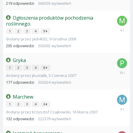
2014
219
odpowiedzi
366303
wyświetleń
Ogłoszenia produktów pochodzenia
roślinnego.
14
1
2
3
4
9
Maja
dodany przez
jack4032
,
9 Grudnia 2006
2020
205
odpowiedzi
302692
wyświetleń
Gryka
1
2
3
4
8
24
dodany przez
jkustalik
,
5 Czerwca 2007
Kwietnia
2016
177
odpowiedzi
302624
wyświetleń
Marchew
1
2
3
4
6
19
dodany przez
Krzysztof Czajkowski
,
16 Marca 2007
Stycznia
2023
132
odpowiedzi
222379
wyświetleń