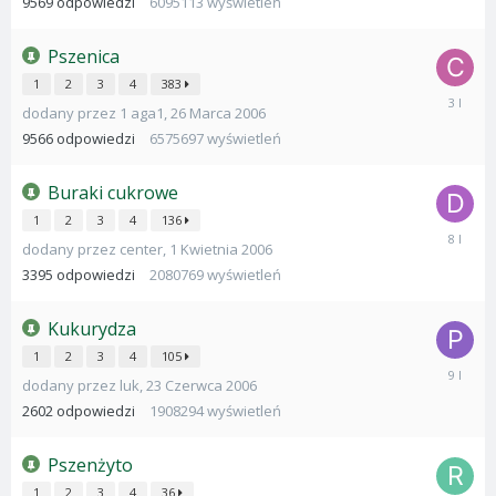
2020
9569
odpowiedzi
6095113
wyświetleń
Pszenica
1
2
3
4
383
7
dodany przez
1 aga1
,
26 Marca 2006
Grudnia
2022
9566
odpowiedzi
6575697
wyświetleń
Buraki cukrowe
1
2
3
4
136
9
dodany przez
center
,
1 Kwietnia 2006
Maja
2018
3395
odpowiedzi
2080769
wyświetleń
Kukurydza
1
2
3
4
105
20
dodany przez
luk
,
23 Czerwca 2006
Listopad
2016
2602
odpowiedzi
1908294
wyświetleń
Pszenżyto
1
2
3
4
36