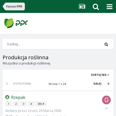
Forum PPR
Produkcja roślinna
Wszystko o produkcji roślinnej
SORTUJ WG
Strona 1 z 24
POPRZEDNIA
DALEJ
Rzepak
1
2
3
4
383
24
dodany przez
Grześ
,
29 Marca 2006
Lutego