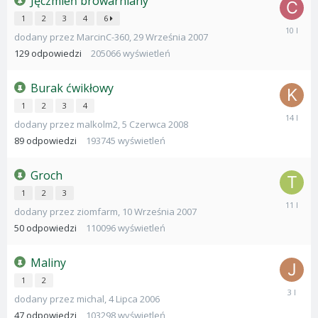
Jęczmień browarniany
1
2
3
4
6
28
dodany przez
MarcinC-360
,
29 Września 2007
Lutego
2016
129
odpowiedzi
205066
wyświetleń
Burak ćwikłowy
1
2
3
4
6
dodany przez
malkolm2
,
5 Czerwca 2008
Maja
2012
89
odpowiedzi
193745
wyświetleń
Groch
1
2
3
5
dodany przez
ziomfarm
,
10 Września 2007
Lipca
2015
50
odpowiedzi
110096
wyświetleń
Maliny
1
2
5
dodany przez
michal
,
4 Lipca 2006
Grudnia
2022
47
odpowiedzi
103298
wyświetleń