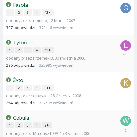
Fasola
1
2
3
4
13
17
dodany przez
nemino
,
12 Marca 2007
Listopad
2015
307
odpowiedzi
372416
wyświetleń
Tytoń
1
2
3
4
12
2
dodany przez
Przemek B
,
30 Kwietnia 2006
Paździer
2014
296
odpowiedzi
325996
wyświetleń
Żyto
1
2
3
4
11
30
dodany przez
djhawks
,
28 Czerwca 2008
Grudnia
2016
254
odpowiedzi
317598
wyświetleń
Cebula
1
2
3
4
9
10
dodany przez
Mateusz1999
,
15 Kwietnia 2006
Lutego