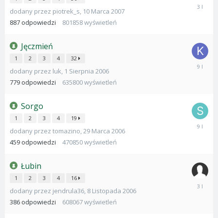
2
dodany przez
piotrek_s
,
10 Marca 2007
Lutego
2023
887
odpowiedzi
801858
wyświetleń
Jęczmień
1
2
3
4
32
17
dodany przez
luk
,
1 Sierpnia 2006
Maja
2017
779
odpowiedzi
635800
wyświetleń
Sorgo
1
2
3
4
19
5
dodany przez
tomazino
,
29 Marca 2006
Stycznia
2017
459
odpowiedzi
470850
wyświetleń
Łubin
1
2
3
4
16
30
dodany przez
jendrula36
,
8 Listopada 2006
Marca
2023
386
odpowiedzi
608067
wyświetleń