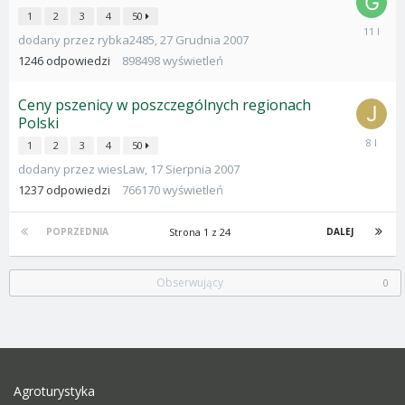
1
2
3
4
50
4
dodany przez
rybka2485
,
27 Grudnia 2007
Paździer
2014
1246
odpowiedzi
898498
wyświetleń
Ceny pszenicy w poszczególnych regionach
Polski
7
1
2
3
4
50
Kwietnia
dodany przez
wiesLaw
,
17 Sierpnia 2007
2018
1237
odpowiedzi
766170
wyświetleń
Strona 1 z 24
POPRZEDNIA
DALEJ
Obserwujący
0
Agroturystyka