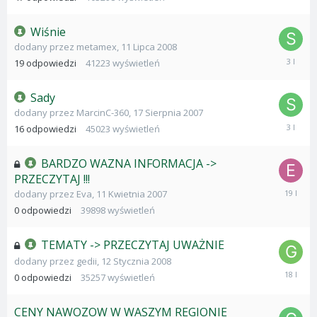
Wiśnie
dodany przez
metamex
,
11 Lipca 2008
25
19
odpowiedzi
41223
wyświetleń
Lutego
2023
Sady
dodany przez
MarcinC-360
,
17 Sierpnia 2007
24
16
odpowiedzi
45023
wyświetleń
Lutego
2023
BARDZO WAZNA INFORMACJA ->
PRZECZYTAJ !!!
11
dodany przez
Eva
,
11 Kwietnia 2007
Kwietnia
0
odpowiedzi
39898
wyświetleń
2007
TEMATY -> PRZECZYTAJ UWAŻNIE
dodany przez
gedii
,
12 Stycznia 2008
12
0
odpowiedzi
35257
wyświetleń
Stycznia
2008
CENY NAWOZOW W WASZYM REGIONIE