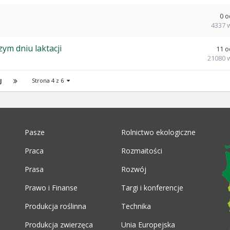
0
o
4337
ym dniu laktacji
11
o
21080
Strona 4 z 6
J
Pasze
Rolnictwo ekologiczne
Praca
Rozmaitości
Prasa
Rozwój
Prawo i Finanse
Targi i konferencje
Produkcja roślinna
Technika
Produkcja zwierzęca
Unia Europejska