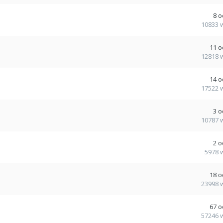
8
o
10833
11
o
12818
14
o
17522
3
o
10787
2
o
5978
18
o
23998
67
o
57246