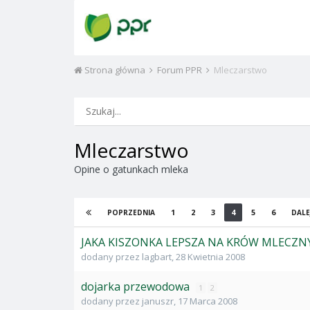
Strona główna
Forum PPR
Mleczarstwo
Mleczarstwo
Opine o gatunkach mleka
1
2
3
4
5
6
POPRZEDNIA
DALE
JAKA KISZONKA LEPSZA NA KRÓW MLECZN
dodany przez
lagbart
,
28 Kwietnia 2008
dojarka przewodowa
1
2
dodany przez
januszr
,
17 Marca 2008