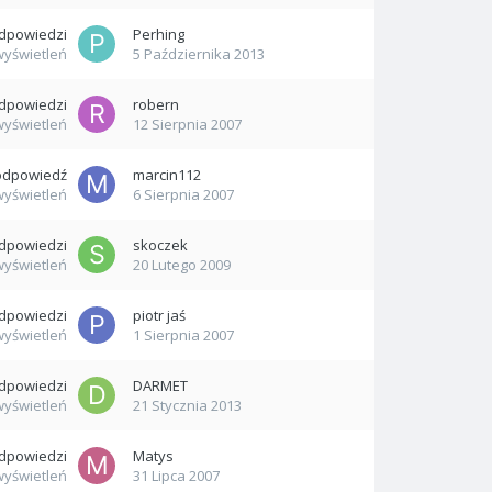
dpowiedzi
Perhing
wyświetleń
5 Października 2013
dpowiedzi
robern
wyświetleń
12 Sierpnia 2007
odpowiedź
marcin112
wyświetleń
6 Sierpnia 2007
dpowiedzi
skoczek
wyświetleń
20 Lutego 2009
dpowiedzi
piotr jaś
wyświetleń
1 Sierpnia 2007
dpowiedzi
DARMET
wyświetleń
21 Stycznia 2013
dpowiedzi
Matys
wyświetleń
31 Lipca 2007