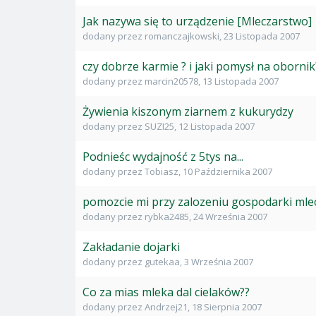
Jak nazywa się to urządzenie [Mleczarstwo]
dodany przez
romanczajkowski
,
23 Listopada 2007
czy dobrze karmie ? i jaki pomysł na obornik
dodany przez
marcin20578
,
13 Listopada 2007
Żywienia kiszonym ziarnem z kukurydzy
dodany przez
SUZI25
,
12 Listopada 2007
Podnieśc wydajność z 5tys na...
dodany przez
Tobiasz
,
10 Października 2007
pomozcie mi przy zalozeniu gospodarki mle
dodany przez
rybka2485
,
24 Września 2007
Zakładanie dojarki
dodany przez
gutekaa
,
3 Września 2007
Co za mias mleka dal cielaków??
dodany przez
Andrzej21
,
18 Sierpnia 2007