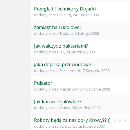
Przegląd Techniczny Dojarki
dodany przez
misieq
,
24 Lutego 2008
zamiast hali udojowej
dodany przez
Tobiasz
,
6 Lutego 2008
Jak walczyc z bakteriami?
dodany przez
Jar
,
24 Stycznia 2008
jaka dojarka przewodowa?
dodany przez
Przekeeeek
,
7 Stycznia 2008
Pulsator
dodany przez
Marcin89110
,
4 Stycznia 2008
Jak karmicie jałówki ??
dodany przez
Matys
,
28 Grudnia 2007
Roboty będą za nas doiły Krowy??:))
1
2
3
dodany przez
SUZI25
,
25 Listopada 2007