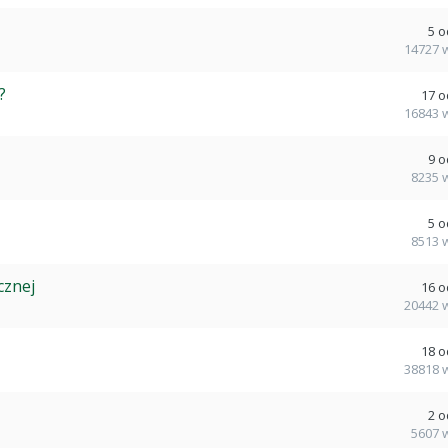
5
o
14727
?
17
o
16843
9
o
8235
5
o
8513
cznej
16
o
20442
18
o
38818
2
o
5607