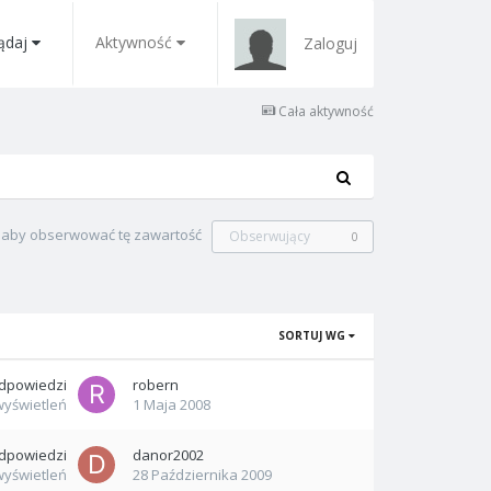
ądaj
Aktywność
Zaloguj
Cała aktywność
, aby obserwować tę zawartość
Obserwujący
0
SORTUJ WG
dpowiedzi
robern
wyświetleń
1 Maja 2008
dpowiedzi
danor2002
wyświetleń
28 Października 2009