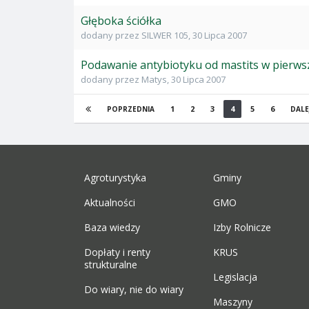
Głęboka ściółka
dodany przez
SILWER 105
,
30 Lipca 2007
Podawanie antybiotyku od mastits w pierwsz
dodany przez
Matys
,
30 Lipca 2007
1
2
3
4
5
6
POPRZEDNIA
DALE
Agroturystyka
Gminy
Aktualności
GMO
Baza wiedzy
Izby Rolnicze
Dopłaty i renty
KRUS
strukturalne
Legislacja
Do wiary, nie do wiary
Maszyny