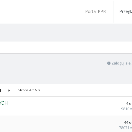
Portal PPR
Przegl
Zaloguj się
Strona 4 z 6
J
YCH
4
o
9810
44
o
78071