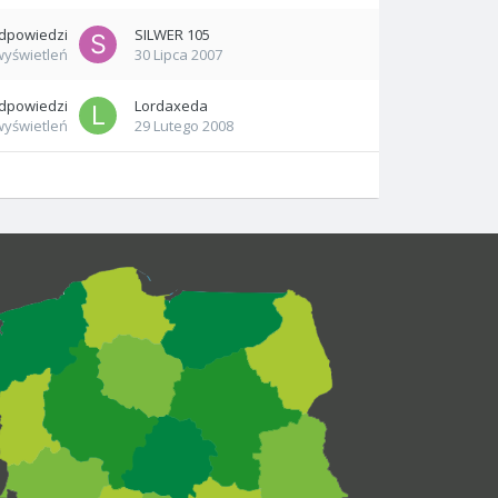
dpowiedzi
SILWER 105
wyświetleń
30 Lipca 2007
dpowiedzi
Lordaxeda
wyświetleń
29 Lutego 2008