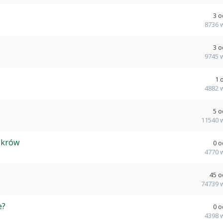
3
o
8736
3
o
9745
1
4882
5
o
11540
 krów
0
o
4770
45
o
74739
e?
0
o
4398