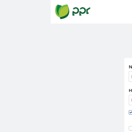
Powrót na stronę g
N
H