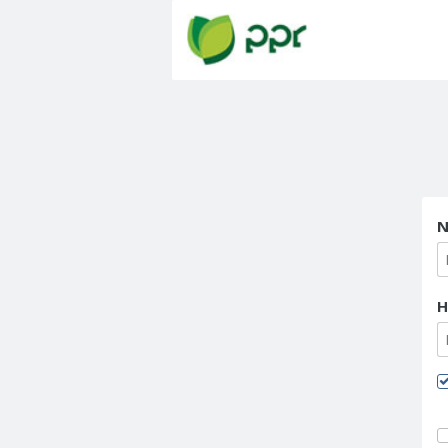
Powrót na stronę g
N
H