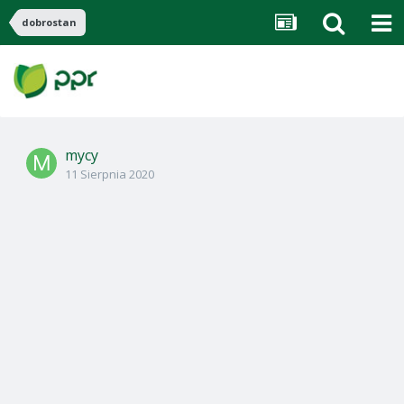
dobrostan
mycy
11 Sierpnia 2020