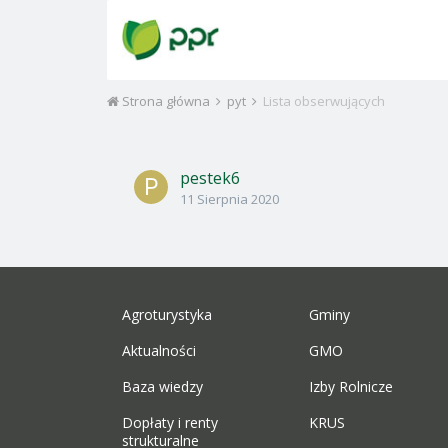
Strona główna
pyt
Lista obserwujących
pestek6
11 Sierpnia 2020
Agroturystyka
Gminy
Aktualności
GMO
Baza wiedzy
Izby Rolnicze
Dopłaty i renty
KRUS
strukturalne