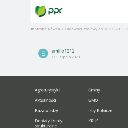
Strona główna
Ładowacz czołowy do DF DX120
L
emillo1212
11 Sierpnia 2020
Agroturystyka
Gminy
Aktualności
GMO
Baza wiedzy
Izby Rolnicze
Dopłaty i renty
KRUS
strukturalne