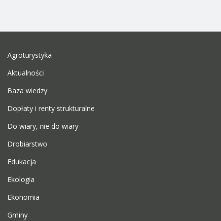
masfer5455
11 Sierpnia 2020
Agroturystyka
mateusz2811
Aktualności
11 Sierpnia 2020
Baza wiedzy
nieruchomosci@ukr.net
Dopłaty i renty strukturalne
11 Sierpnia 2020
Do wiary, nie do wiary
S-Piotr
Drobiarstwo
11 Sierpnia 2020
Edukacja
Ekologia
sławek2209
11 Sierpnia 2020
Ekonomia
Gminy