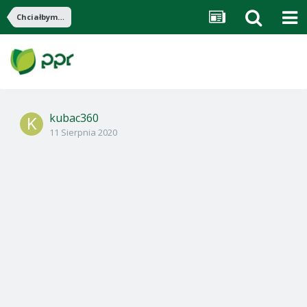
Chciałbym zamontować koguta w 60-tce
kubac360
11 Sierpnia 2020