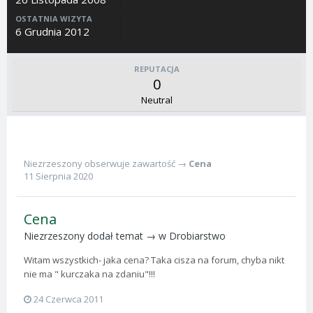
OSTATNIA WIZYTA
6 Grudnia 2012
REPUTACJA
0
Neutral
Niezrzeszony
obserwuje zawartość →
Cena
11 Sierpnia 2020
Cena
Niezrzeszony
dodał temat → w
Drobiarstwo
Witam wszystkich- jaka cena? Taka cisza na forum, chyba nikt
nie ma " kurczaka na zdaniu"!!!
24 Czerwca 2011