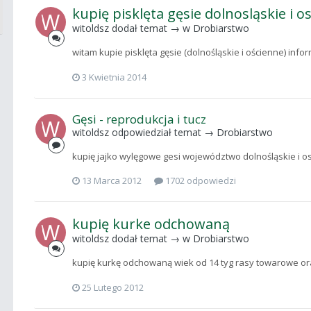
kupię pisklęta gęsie dolnosląskie i o
witoldsz
dodał temat → w
Drobiarstwo
witam kupie pisklęta gęsie (dolnośląskie i ościenne) info
3 Kwietnia 2014
Gęsi - reprodukcja i tucz
witoldsz
odpowiedział temat →
Drobiarstwo
kupię jajko wylęgowe gesi województwo dolnośląskie i o
13 Marca 2012
1702 odpowiedzi
kupię kurke odchowaną
witoldsz
dodał temat → w
Drobiarstwo
kupię kurkę odchowaną wiek od 14 tyg rasy towarowe or
25 Lutego 2012