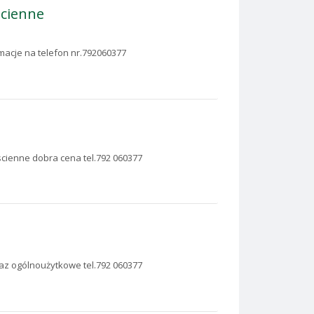
scienne
rmacje na telefon nr.792060377
scienne dobra cena tel.792 060377
az ogólnoużytkowe tel.792 060377