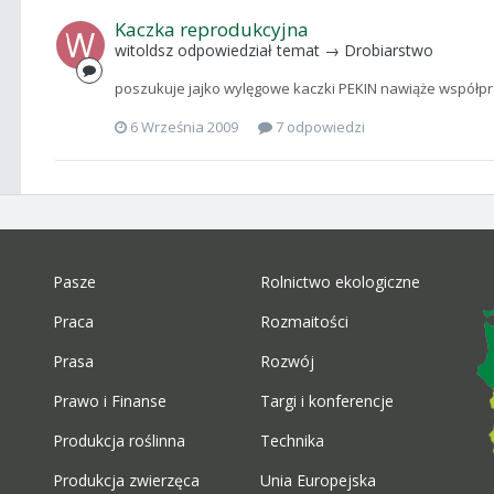
Kaczka reprodukcyjna
witoldsz
odpowiedział temat →
Drobiarstwo
poszukuje jajko wylęgowe kaczki PEKIN nawiąże współpra
6 Września 2009
7 odpowiedzi
Pasze
Rolnictwo ekologiczne
Praca
Rozmaitości
Prasa
Rozwój
Prawo i Finanse
Targi i konferencje
Produkcja roślinna
Technika
Produkcja zwierzęca
Unia Europejska