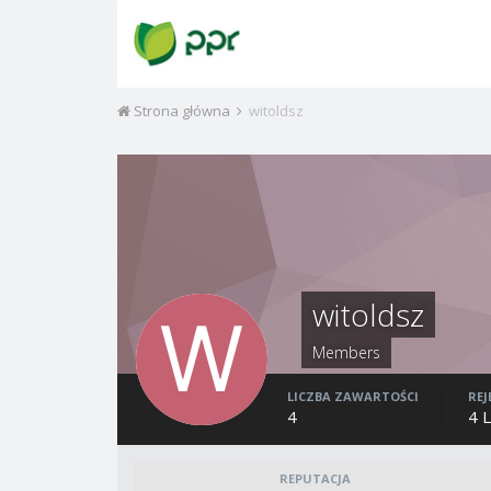
Strona główna
witoldsz
witoldsz
Members
LICZBA ZAWARTOŚCI
REJ
4
4 
REPUTACJA