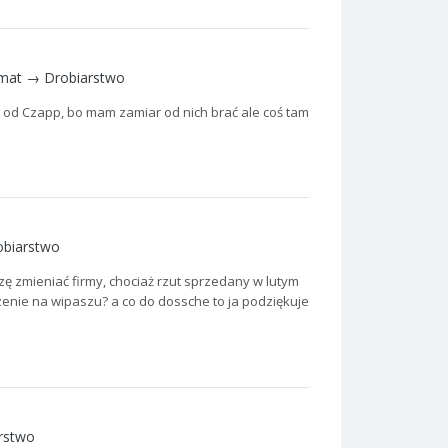
emat →
Drobiarstwo
pina od Czapp, bo mam zamiar od nich brać ale coś tam
obiarstwo
szę zmieniać firmy, chociaż rzut sprzedany w lutym
enie na wipaszu? a co do dossche to ja podziękuje
rstwo