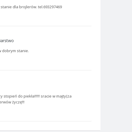
tanie dla brojlerów. tel.693297469
iarstwo
w dobrym stanie.
stopień do piekła!!!!!! sracie w majty(za
erwów życzę!!!