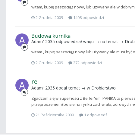
witam, kupię paszociąg nowy, lub uzywany ale w dobrym s
2 Grudnia 2009
1408 odpowiedzi
Budowa kurnika
Adam12035
odpowiedział
waqu
→ na temat →
Drob
witam , kupię paszociąg nowy lub używany ale musi być 
2 Grudnia 2009
272 odpowiedzi
re
Adam12035
dodał temat → w
Drobiarstwo
Zgadzam się w zupełności z Belfer'em. PANIKA to pierwszy 
przeproszeniem) bo sie na rynku zachwiało, zdrowych n
21 Października 2009
1 odpowiedź