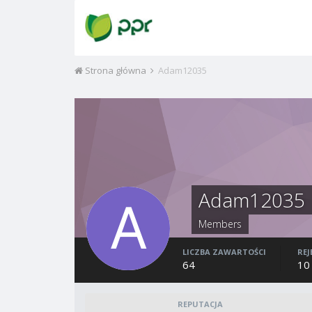
Strona główna
Adam12035
Adam12035
Members
LICZBA ZAWARTOŚCI
REJ
64
10
REPUTACJA