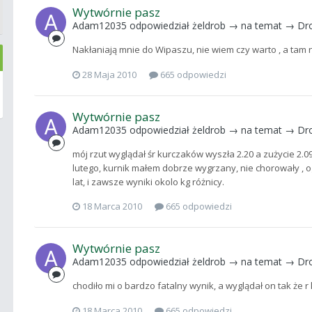
Wytwórnie pasz
Adam12035
odpowiedział
żeldrob
→ na temat →
Dr
Nakłaniają mnie do Wipaszu, nie wiem czy warto , a tam 
28 Maja 2010
665 odpowiedzi
Wytwórnie pasz
Adam12035
odpowiedział
żeldrob
→ na temat →
Dr
mój rzut wyglądał śr kurczaków wyszła 2.20 a zużycie 2
lutego, kurnik małem dobrze wygrzany, nie chorowały , o
lat, i zawsze wyniki okolo kg różnicy.
18 Marca 2010
665 odpowiedzi
Wytwórnie pasz
Adam12035
odpowiedział
żeldrob
→ na temat →
Dr
chodiło mi o bardzo fatalny wynik, a wyglądał on tak że r 
18 Marca 2010
665 odpowiedzi