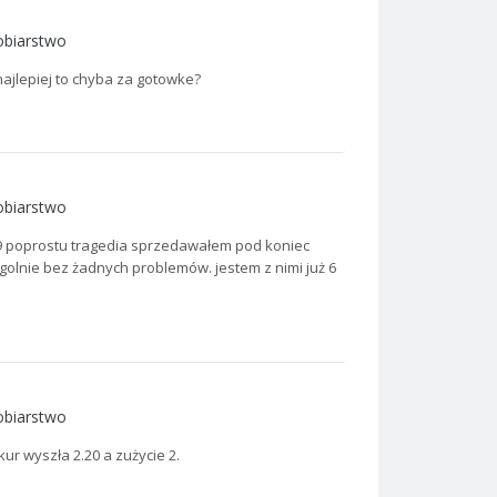
obiarstwo
najlepiej to chyba za gotowke?
obiarstwo
.09 poprostu tragedia sprzedawałem pod koniec
golnie bez żadnych problemów. jestem z nimi już 6
obiarstwo
kur wyszła 2.20 a zużycie 2.