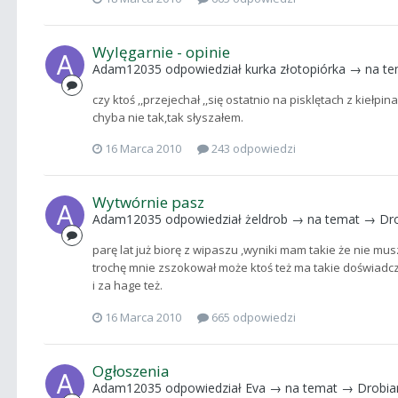
Wylęgarnie - opinie
Adam12035
odpowiedział
kurka złotopiórka
→ na t
czy ktoś ,,przejechał ,,się ostatnio na pisklętach z kieł
chyba nie tak,tak słyszałem.
16 Marca 2010
243 odpowiedzi
Wytwórnie pasz
Adam12035
odpowiedział
żeldrob
→ na temat →
Dr
parę lat już biorę z wipaszu ,wyniki mam takie że nie mu
trochę mnie zszokował może ktoś też ma takie doświadcz
i za hage też.
16 Marca 2010
665 odpowiedzi
Ogłoszenia
Adam12035
odpowiedział
Eva
→ na temat →
Drobia