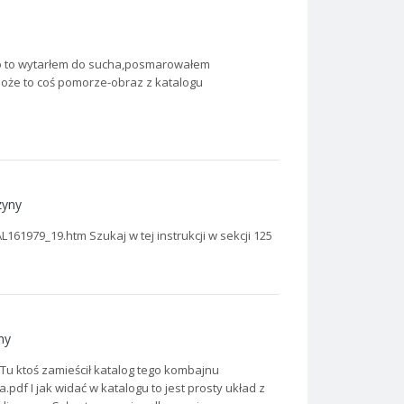
kało to wytarłem do sucha,posmarowałem
 Może to coś pomorze-obraz z katalogu
yny
979_19.htm Szukaj w tej instrukcji w sekcji 125
ny
Tu ktoś zamieścił katalog tego kombajnu
pdf I jak widać w katalogu to jest prosty układ z