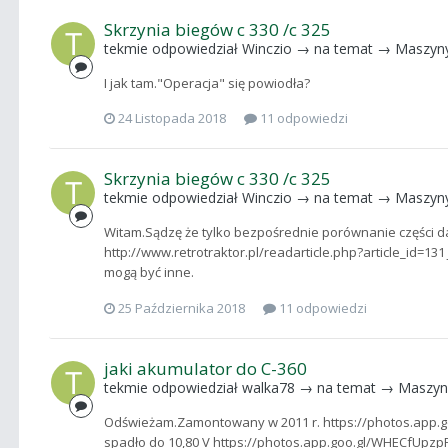
Skrzynia biegów c 330 /c 325
tekmie
odpowiedział
Winczio
→ na temat →
Maszyn
I jak tam."Operacja" się powiodła?
24 Listopada 2018
11 odpowiedzi
Skrzynia biegów c 330 /c 325
tekmie
odpowiedział
Winczio
→ na temat →
Maszyn
Witam.Sądzę że tylko bezpośrednie porównanie części 
http://www.retrotraktor.pl/readarticle.php?article_id=131
mogą być inne.
25 Października 2018
11 odpowiedzi
jaki akumulator do C-360
tekmie
odpowiedział
walka78
→ na temat →
Maszyn
Odświeżam.Zamontowany w 2011 r. https://photos.app.
spadło do 10,80 V https://photos.app.goo.gl/WHECfUpzpPAY