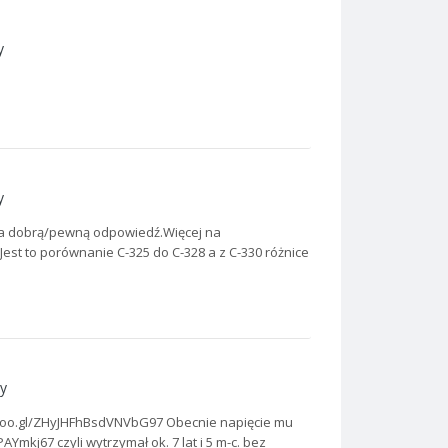
y
y
da dobrą/pewną odpowiedź.Więcej na
 Jest to porównanie C-325 do C-328 a z C-330 różnice
y
goo.gl/ZHyJHFhBsdVNVbG97 Obecnie napięcie mu
mkj67 czyli wytrzymał ok. 7 lat i 5 m-c. bez