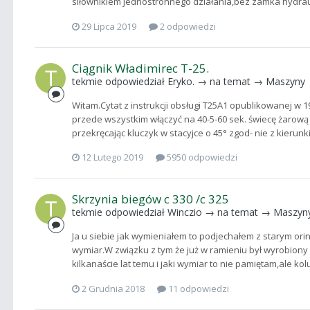
siłownikiem jednostronnego działania,bez zamka hydraul
29 Lipca 2019
2 odpowiedzi
Ciągnik Władimirec T-25.
tekmie
odpowiedział
Eryko.
→ na temat →
Maszyny
Witam.Cytat z instrukcji obsługi T25A1 opublikowanej w 1
przede wszystkim włączyć na 40-5-60 sek. świecę żarową 
przekręcając kluczyk w stacyjce o 45° zgod- nie z kieru
12 Lutego 2019
5950 odpowiedzi
Skrzynia biegów c 330 /c 325
tekmie
odpowiedział
Winczio
→ na temat →
Maszyn
Ja u siebie jak wymieniałem to podjechałem z starym or
wymiar.W związku z tym że już w ramieniu był wyrobiony
kilkanaście lat temu i jaki wymiar to nie pamiętam,ale kol
2 Grudnia 2018
11 odpowiedzi