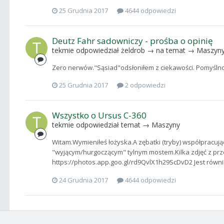
25 Grudnia 2017
4644 odpowiedzi
Deutz Fahr sadowniczy - prośba o opinię
tekmie
odpowiedział
żeldrob
→ na temat →
Maszyn
Zero nerwów."Sąsiad"odsłoniłem z ciekawości. Pomyślności!
25 Grudnia 2017
2 odpowiedzi
Wszystko o Ursus C-360
tekmie
odpowiedział temat →
Maszyny
Witam.Wymieniłeś łożyska.A zębatki (tryby) współpracuj
"wyjącym/hurgoczącym" tylnym mostem.Kilka zdjęć z p
https://photos.app.goo.gl/rd9QvlX1h29ScDvD2 Jest również
24 Grudnia 2017
4644 odpowiedzi