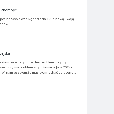
ruchomości
pca na Swoją działkę sprzedaj i kup nową Swoją
iadów.
pejska
jestem na emeryturze i ten problem dotyczy
wiem czy ma problem w tym temacie.Ja w 2015 r.
oro" namieszałem,że musiałem jechać do agencji...