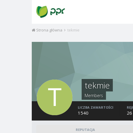
Strona główna
tekmie
tekmie
Members
LICZBA ZAWARTOŚCI
REJ
1540
26
REPUTACJA