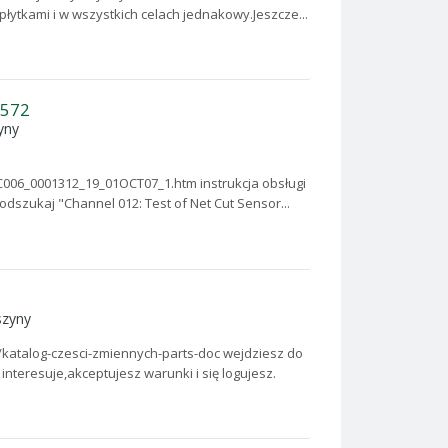
płytkami i w wszystkich celach jednakowy.Jeszcze...
 572
yny
06_0001312_19_01OCT07_1.htm instrukcja obsługi
zukaj "Channel 012: Test of Net Cut Sensor...
zyny
je/katalog-czesci-zmiennych-parts-doc wejdziesz do
ę interesuje,akceptujesz warunki i się logujesz.