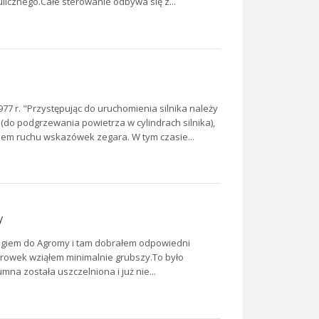
icznego.Całe sterowanie odbywa się z...
977 r. "Przystępując do uruchomienia silnika należy
(do podgrzewania powietrza w cylindrach silnika),
nkiem ruchu wskazówek zegara. W tym czasie...
y
ingiem do Agromy i tam dobrałem odpowiedni
 rowek wziąłem minimalnie grubszy.To było
umna została uszczelniona i już nie...