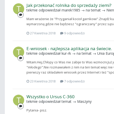
Jak przekonać rolnika do sprzedaży ziemi?
tekmie
odpowiedział
marek1985
→ na temat →
Nie
Mam wrażenie że "Przyganiał kocioł garnkowi".Znajdź ku
wymarzoną gdzie nie będziesz "ograniczany" przez sąs
27 Kwietnia 2018
9 odpowiedzi
E-wniosek - najlepsza aplikacja na świecie.
tekmie
odpowiedział
kur-rk
→ na temat →
Unia Euro
Witam.Hej,Chłopy co Was nie zabije to Was wzmocni.Już 
"młodego".Nie rozmawiałem z nim na ten temat więc nie 
pierwszy raz składałem wniosek przez Internet i też "sp
23 Kwietnia 2018
7 odpowiedzi
Wszystko o Ursus C-360
tekmie
odpowiedział temat →
Maszyny
Pytania- pisz.