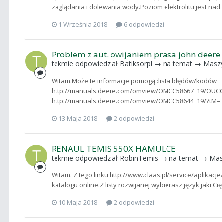
zaglądania i dolewania wody.Poziom elektrolitu jest nad 
1 Września 2018
6 odpowiedzi
Problem z aut. owijaniem prasa john deere
tekmie
odpowiedział
Batiksorpl
→ na temat →
Masz
Witam.Może te informacje pomogą :lista błędów/kodów
http://manuals.deere.com/omview/OMCC58667_19/OUCC0
http://manuals.deere.com/omview/OMCC58644_19/?tM= ods
13 Maja 2018
2 odpowiedzi
RENAUL TEMIS 550X HAMULCE
tekmie
odpowiedział
RobinTemis
→ na temat →
Mas
Witam. Z tego linku http://www.claas.pl/service/aplikac
katalogu online.Z listy rozwijanej wybierasz język jaki Ci
10 Maja 2018
2 odpowiedzi