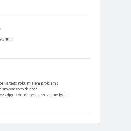
y
!!!!!!!!
ące?Ja tego roku miałem problem z
rzeprowadzonych prac
 zdjęcie dorobionej przez mnie łyżki...