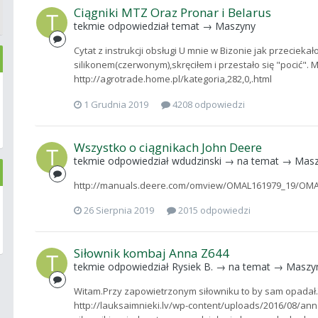
Ciągniki MTZ Oraz Pronar i Belarus
tekmie
odpowiedział temat →
Maszyny
Cytat z instrukcji obsługi U mnie w Bizonie jak przecie
silikonem(czerwonym),skręciłem i przestało się "pocić".
http://agrotrade.home.pl/kategoria,282,0,.html
1 Grudnia 2019
4208 odpowiedzi
Wszystko o ciągnikach John Deere
tekmie
odpowiedział
wdudzinski
→ na temat →
Masz
http://manuals.deere.com/omview/OMAL161979_19/OMAL161
26 Sierpnia 2019
2015 odpowiedzi
Siłownik kombaj Anna Z644
tekmie
odpowiedział
Rysiek B.
→ na temat →
Maszy
Witam.Przy zapowietrzonym siłowniku to by sam opadał.
http://lauksaimnieki.lv/wp-content/uploads/2016/08/anna.