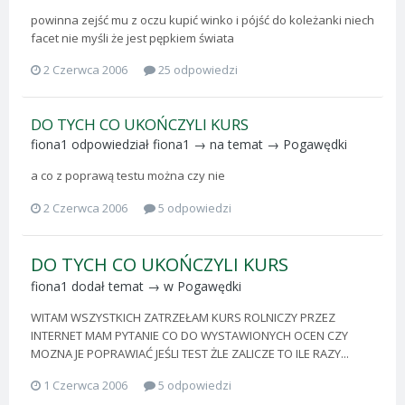
powinna zejść mu z oczu kupić winko i pójść do koleżanki niech
facet nie myśli że jest pępkiem świata
2 Czerwca 2006
25 odpowiedzi
DO TYCH CO UKOŃCZYLI KURS
fiona1
odpowiedział
fiona1
→ na temat →
Pogawędki
a co z poprawą testu można czy nie
2 Czerwca 2006
5 odpowiedzi
DO TYCH CO UKOŃCZYLI KURS
fiona1
dodał temat → w
Pogawędki
WITAM WSZYSTKICH ZATRZEŁAM KURS ROLNICZY PRZEZ
INTERNET MAM PYTANIE CO DO WYSTAWIONYCH OCEN CZY
MOZNA JE POPRAWIAĆ JEŚLI TEST ŻLE ZALICZE TO ILE RAZY...
1 Czerwca 2006
5 odpowiedzi