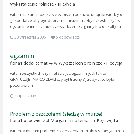
Wykształcenie rolnicze - III edycja
witam na kurs mozesz sie zapisać i poznawac tajniki wiedzy o
gospodarce aby byc dobrym rolnikiem a żeby uczestniczyć w
egzaminie musisz mieć zaświadczenie z gminy lub od sołtysa...
30 Września 2006
5 odpowiedzi
egzamin
fiona1
dodał temat → w
Wykształcenie rolnicze - II edycja
witam wszystkich czy mieliście już egzamin-jeśli tak to
GRATULUJE TYM CO ZDALI czy był trudny ? jak było, co było
pozdrawiam
3 Lipca 2006
Problem z pszczołami (siedzą w murze)
fiona1
odpowiedział
Morgan
→ na temat →
Pogawędki
witam ja miałam problem z szerszeniami-zrobiły sobie gniazdo