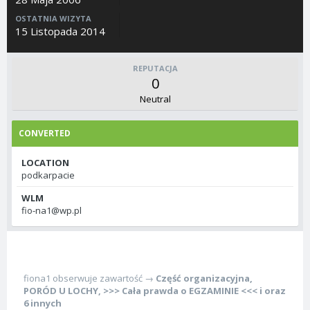
OSTATNIA WIZYTA
15 Listopada 2014
REPUTACJA
0
Neutral
CONVERTED
LOCATION
podkarpacie
WLM
fio-na1@wp.pl
fiona1
obserwuje zawartość →
Część organizacyjna
,
PORÓD U LOCHY
,
>>> Cała prawda o EGZAMINIE <<<
i oraz
6 innych