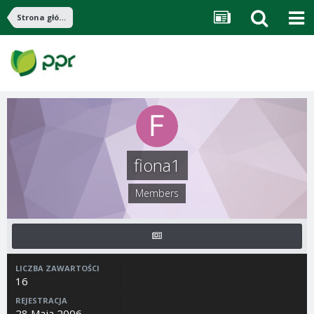
Strona główna
fiona1
Members
LICZBA ZAWARTOŚCI
16
REJESTRACJA
28 Maja 2006