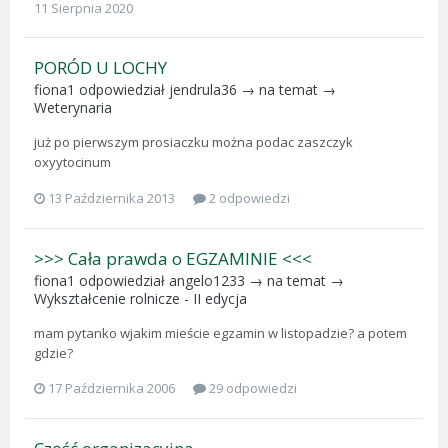
11 Sierpnia 2020
PORÓD U LOCHY
fiona1
odpowiedział
jendrula36
→ na temat →
Weterynaria
już po pierwszym prosiaczku można podac zaszczyk
oxyytocinum
13 Października 2013
2 odpowiedzi
>>> Cała prawda o EGZAMINIE <<<
fiona1
odpowiedział
angelo1233
→ na temat →
Wykształcenie rolnicze - II edycja
mam pytanko wjakim mieście egzamin w listopadzie? a potem
gdzie?
17 Października 2006
29 odpowiedzi