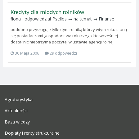
Kredyty dla mlodych rolników
fiona1
odpowiedział
Psellos
→ na temat →
Finanse
podobno przysługuje tylko tym rolniką którzy wtym roku staną
się posiadaczami gospodarstwa rolniczego kto wcześniej
dostał nic nieotrzyma poczytaj w ustawie agencji rolnej...
30 Maja 2006
29 odpowiedzi
Agroturystyka
Aktualności
Baza wiedzy
Dopłaty i renty strukturalne