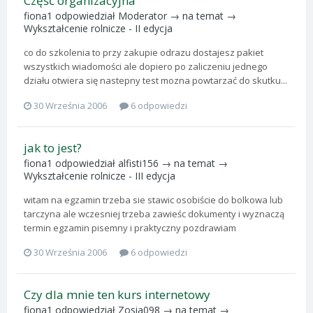
Część organizacyjna
fiona1
odpowiedział
Moderator
→ na temat →
Wykształcenie rolnicze - II edycja
co do szkolenia to przy zakupie odrazu dostajesz pakiet
wszystkich wiadomości ale dopiero po zaliczeniu jednego
działu otwiera się nastepny test mozna powtarzać do skutku...
30 Września 2006
6 odpowiedzi
jak to jest?
fiona1
odpowiedział
alfisti156
→ na temat →
Wykształcenie rolnicze - III edycja
witam na egzamin trzeba sie stawic osobiście do bolkowa lub
tarczyna ale wczesniej trzeba zawieśc dokumenty i wyznaczą
termin egzamin pisemny i praktyczny pozdrawiam
30 Września 2006
6 odpowiedzi
Czy dla mnie ten kurs internetowy
fiona1
odpowiedział
Zosia098
→ na temat →