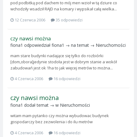
pod podbitką pod dachem to mój men wzioł w tą dziure co
wchodziły wsadził RAJD na komary i wypsikał całą wielka...
12 Czerwca 2006
35 odpowiedzi
czy nawsi można
fiona1
odpowiedział
fiona1
→ na temat →
Nieruchomości
mam stare budynki nadające się tylko do rozbiórki
[dom,obora]jedynie stodoła jest w dobrym stanie a wokół
zabudowań jest ok 1ha to jak więcej metrów to można...
4 Czerwca 2006
16 odpowiedzi
czy nawsi można
fiona1
dodał temat → w
Nieruchomości
witam mam pytanko czy można wybudowac budynek
gospodarczy bez zezwolenia i do ilu metrów
4 Czerwca 2006
16 odpowiedzi