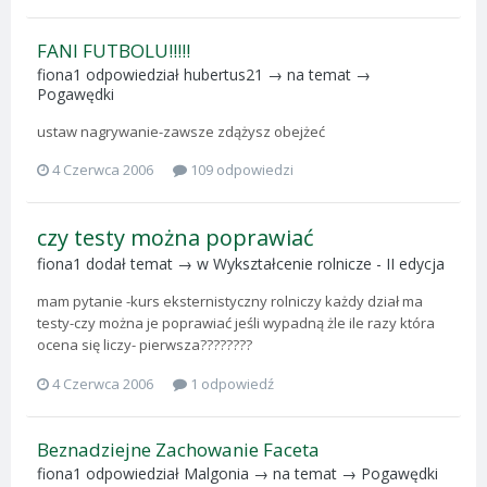
FANI FUTBOLU!!!!!
fiona1
odpowiedział
hubertus21
→ na temat →
Pogawędki
ustaw nagrywanie-zawsze zdążysz obejżeć
4 Czerwca 2006
109 odpowiedzi
czy testy można poprawiać
fiona1
dodał temat → w
Wykształcenie rolnicze - II edycja
mam pytanie -kurs eksternistyczny rolniczy każdy dział ma
testy-czy można je poprawiać jeśli wypadną żle ile razy która
ocena się liczy- pierwsza????????
4 Czerwca 2006
1 odpowiedź
Beznadziejne Zachowanie Faceta
fiona1
odpowiedział
Malgonia
→ na temat →
Pogawędki