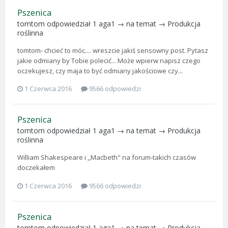
Pszenica
tomtom
odpowiedział
1 aga1
→ na temat →
Produkcja
roślinna
tomtom- chcieć to móc.... wreszcie jakiś sensowny post. Pytasz
jakie odmiany by Tobie polecić... Może wpierw napisz czego
oczekujesz, czy maja to być odmiany jakościowe czy...
1 Czerwca 2016
9566 odpowiedzi
Pszenica
tomtom
odpowiedział
1 aga1
→ na temat →
Produkcja
roślinna
William Shakespeare i ,,Macbeth" na forum-takich czasów
doczekałem
1 Czerwca 2016
9566 odpowiedzi
Pszenica
tomtom
odpowiedział
1 aga1
→ na temat →
Produkcja