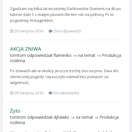
Zgadzam się-kilka lat wcześniej Dańkowskie Diament na 4b po
łubinie dało 5 z małym plusem.Ale ten rok na północy PL to
pogodowy Armageddon.
29 Sierpnia 2016
254 odpowiedzi
AKCJA ZNIWA
tomtom
odpowiedział
flamenko
→ na temat →
Produkcja
roślinna
Po żniwach-ale w okolicy jeszcze trochę stoi na pniu. Dwa dni
słonecznej pogody i wysuszyło-niemal bez potrąceń za
wilgotność.
28 Sierpnia 2016
50 odpowiedzi
Żyto
tomtom
odpowiedział
djhawks
→ na temat →
Produkcja
roślinna