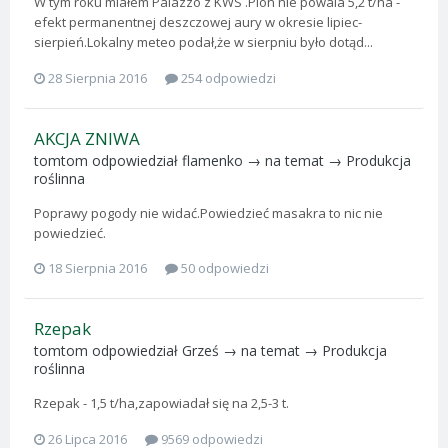
W tym roku miałem Palazzo z KWS .Plon nie powala 5,2 t/ha -
efekt permanentnej deszczowej aury w okresie lipiec-
sierpień.Lokalny meteo podał,że w sierpniu było dotąd...
28 Sierpnia 2016
254 odpowiedzi
AKCJA ZNIWA
tomtom
odpowiedział
flamenko
→ na temat →
Produkcja
roślinna
Poprawy pogody nie widać.Powiedzieć masakra to nic nie
powiedzieć.
18 Sierpnia 2016
50 odpowiedzi
Rzepak
tomtom
odpowiedział
Grześ
→ na temat →
Produkcja
roślinna
Rzepak - 1,5 t/ha,zapowiadał się na 2,5-3 t.
26 Lipca 2016
9569 odpowiedzi