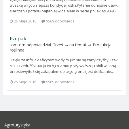
troszkę wilgoci i lepszą kondycję roślin.Pytanie odnośnie dawki
siarczanu potasu(najtaniej widziałem w necie po jakieś 90-95...
26 Maja 2016
9569 odpowiedzi
Rzepak
tomtom
odpowiedział
Grześ
→ na temat →
Produkcja
roślinna
Dzięki za info.Z deficytem wody to już nie są żarty-czyżby 3 taki
rok z rzędu?Sytuacja tych,co z mocy siły wyższej robili wiosną
przesiewy(też się załapałem do tego grona)-jest delikatnie...
25 Maja 2016
9569 odpowiedzi
Agroturystyka