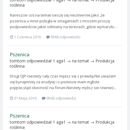
roślinna
Nareszcie coś na temat-cieszę się niezmiernie.Jako ,że
pszenica u mnie poległa w zmaganiach z mrozem proszę
podpowiedzcie jakie odmiany na terenach ,gdzie wymarzło...
1 Czerwca 2016
9566 odpowiedzi
Pszenica
tomtom
odpowiedział
1 aga1
→ na temat →
Produkcja
roślinna
Drogi OJP-niestety cały czas mijasz się z prawdą.Nie uważam
się bynajmniej za erudytę i o pomiocie mam mgliste
pojęcie,stąd obecność na forum.Niestety mylisz sie również...
31 Maja 2016
9566 odpowiedzi
Pszenica
tomtom
odpowiedział
1 aga1
→ na temat →
Produkcja
roślinna