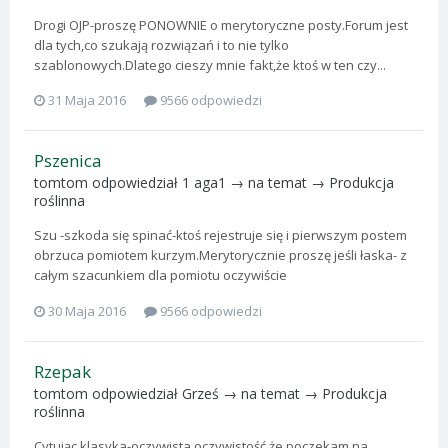
Drogi OJP-proszę PONOWNIE o merytoryczne posty.Forum jest
dla tych,co szukają rozwiązań i to nie tylko
szablonowych.Dlatego cieszy mnie fakt,że ktoś w ten czy...
31 Maja 2016
9566 odpowiedzi
Pszenica
tomtom
odpowiedział
1 aga1
→ na temat →
Produkcja
roślinna
Szu -szkoda się spinać-ktoś rejestruje się i pierwszym postem
obrzuca pomiotem kurzym.Merytorycznie proszę jeśli łaska- z
całym szacunkiem dla pomiotu oczywiście
30 Maja 2016
9566 odpowiedzi
Rzepak
tomtom
odpowiedział
Grześ
→ na temat →
Produkcja
roślinna
Cytując klasyka-oczywista oczywistość,że poczekam na