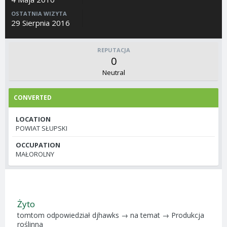
OSTATNIA WIZYTA
29 Sierpnia 2016
REPUTACJA
0
Neutral
CONVERTED
LOCATION
POWIAT SŁUPSKI
OCCUPATION
MAŁOROLNY
Żyto
tomtom
odpowiedział
djhawks
→ na temat →
Produkcja
roślinna