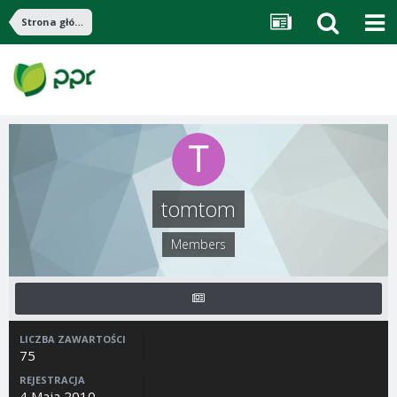
Strona główna
tomtom
Members
LICZBA ZAWARTOŚCI
75
REJESTRACJA
4 Maja 2010