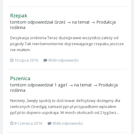
Rzepak
tomtom
odpowiedział
Grześ
→ na temat →
Produkcja
roślinna
Desykacja zrobiona.Teraz dużo(prawie wszystko) zależy od
pogody.Tak nierównomiernie dojrzewającego rzepaku jeszcze
nie miałem.
10 Lipca 2016
9569 odpowiedzi
Pszenica
tomtom
odpowiedział
1 aga1
→ na temat →
Produkcja
roślinna
Niestety ,święty spokój to dziś towar deficytowy dostępny dla
nielicznych.Onedgaj zamiast ppr.pl przypadkiem wpisałem
ppf.pl-to dopiero uspokaja. W moich okolicach od 2 tyg bez...
8 Czerwca 2016
9566 odpowiedzi