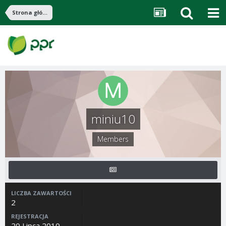
Strona główna
miniu10
Members
LICZBA ZAWARTOŚCI
2
REJESTRACJA
20 Lipca 2010