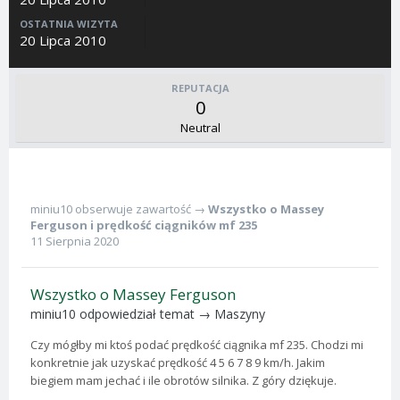
OSTATNIA WIZYTA
20 Lipca 2010
REPUTACJA
0
Neutral
miniu10
obserwuje zawartość →
Wszystko o Massey
Ferguson
i
prędkość ciągników mf 235
11 Sierpnia 2020
Wszystko o Massey Ferguson
miniu10
odpowiedział temat →
Maszyny
Czy mógłby mi ktoś podać prędkość ciągnika mf 235. Chodzi mi
konkretnie jak uzyskać prędkość 4 5 6 7 8 9 km/h. Jakim
biegiem mam jechać i ile obrotów silnika. Z góry dziękuje.