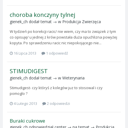
choroba konczyny tylnej
gienek_ch
dodał temat → w
Produkcja Zwierzęca
W tydzień po korekcji racic/ nie wiem, czy ma to związek z tym
co opisuję/ u jednej z krów powstała duża opuchlizna powyżej
kopyta. Po sprawdzeniu racic nic niepokojącego nie...
16 Lipca 2013
1 odpowiedź
STIMUDIGEST
gienek_ch
dodał temat → w
Weterynaria
Stimudigest- czy któryś z kolegów juz to stosowal i czy
pomoglo ?
4 Lutego 2013
2 odpowiedzi
Buraki cukrowe
gienek_ch
odpowiedział
center
→ na temat →
Produkcja