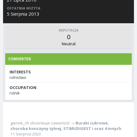
OSTATNIA WIZYTA
5 Sierpnia 2013
REPUTACJA
0
Neutral
CONVERTED
INTERESTS
rolnictwo
OCCUPATION
rolnik
gienek_ch
obserwuje zawartość →
Buraki cukrowe
,
choroba konczyny tylnej
,
STIMUDIGEST
i oraz 4 innych
11 Sierpnia 2020