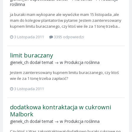
roślinna
ja buraki mam wykopane ale wywózke mam 15 listopada ,ale
mam do kolegow plantatorów pytanie: Jestem zainteresowany
kupnem limitu buraczanego, czy ktoś wie ile za 1 tonę trzeba...
3 Listopada 2011
3395 odpowiedzi
limit buraczany
gienek_ch
dodał temat → w
Produkcja roślinna
Jestem zainteresowany kupnem limitu buraczanego, czy ktoś
wie ile za 1 tonę trzeba zapłacić?
3 Listopada 2011
dodatkowa kontraktacja w cukrowni
Malbork
gienek_ch
dodał temat → w
Produkcja roślinna
Czy ktoś z Was zakontraktował dodatkowo buraki cukrowe po