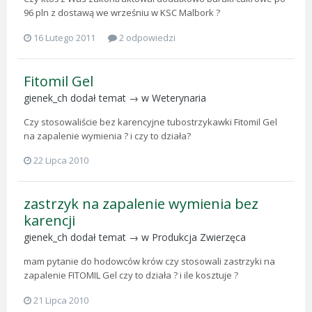
96 pln z dostawą we wrześniu w KSC Malbork ?
16 Lutego 2011
2 odpowiedzi
Fitomil Gel
gienek_ch
dodał temat → w
Weterynaria
Czy stosowaliście bez karencyjne tubostrzykawki Fitomil Gel
na zapalenie wymienia ? i czy to działa?
22 Lipca 2010
zastrzyk na zapalenie wymienia bez
karencji
gienek_ch
dodał temat → w
Produkcja Zwierzęca
mam pytanie do hodowców krów czy stosowali zastrzyki na
zapalenie FITOMIL Gel czy to działa ? i ile kosztuje ?
21 Lipca 2010