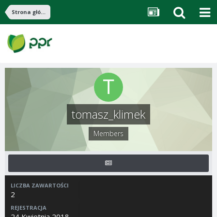
Strona główna
tomasz_klimek
Members
LICZBA ZAWARTOŚCI
2
REJESTRACJA
24 Kwietnia 2018