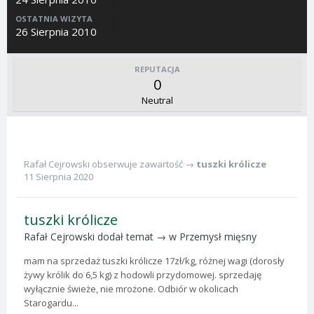
OSTATNIA WIZYTA
26 Sierpnia 2010
REPUTACJA
0
Neutral
Rafał Cejrowski
obserwuje zawartość →
tuszki królicze
11 Sierpnia 2020
tuszki królicze
Rafał Cejrowski
dodał temat → w
Przemysł mięsny
mam na sprzedaż tuszki królicze 17zł/kg, różnej wagi (dorosły
żywy królik do 6,5 kg) z hodowli przydomowej. sprzedaję
wyłącznie świeże, nie mrożone. Odbiór w okolicach
Starogardu...