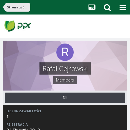
Strona główna
Rafał Cejrowski
Members
LICZBA ZAWARTOŚCI
1
REJESTRACJA
24 Sierpnia 2010