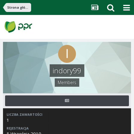
Strona główna
indory99
Members
LICZBA ZAWARTOŚCI
1
REJESTRACJA
5 Września 2010