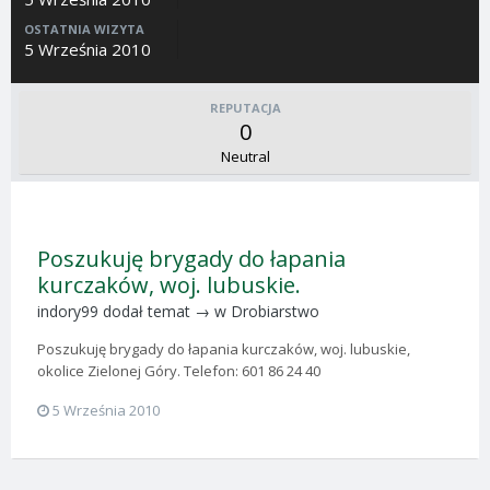
OSTATNIA WIZYTA
5 Września 2010
REPUTACJA
0
Neutral
Poszukuję brygady do łapania
kurczaków, woj. lubuskie.
indory99
dodał temat → w
Drobiarstwo
Poszukuję brygady do łapania kurczaków, woj. lubuskie,
okolice Zielonej Góry. Telefon: 601 86 24 40
5 Września 2010