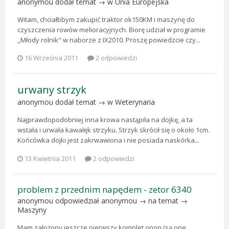
anonymou
dodał temat → w
Unia Europejska
Witam, chciałbbym zakupić traktor ok150KM i maszynę do
czyszczenia rowów melioracyjnych. Biorę udział w programie
,,Młody rolnik" w naborze z IX2010. Proszę powiedzcie czy...
16 Września 2011
2 odpowiedzi
urwany strzyk
anonymou
dodał temat → w
Weterynaria
Najprawdopodobniej inna krowa nastąpiła na dojkę, a ta
wstała i urwała kawałęk strzyku. Strzyk skrócił się o około 1cm.
Końcówka dojki jest zakrwawiona i nie posiada naskórka...
13 Kwietnia 2011
2 odpowiedzi
problem z przednim napędem - zetor 6340
anonymou
odpowiedział
anonymou
→ na temat →
Maszyny
Mam założony jeszcze pierwszy komplet opon (są one