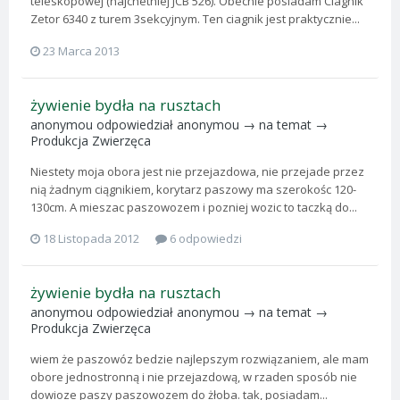
teleskopowej (najchetniej JCB 526). Obecnie posiadam Ciagnik
Zetor 6340 z turem 3sekcyjnym. Ten ciagnik jest praktycznie...
23 Marca 2013
żywienie bydła na rusztach
anonymou
odpowiedział
anonymou
→ na temat →
Produkcja Zwierzęca
Niestety moja obora jest nie przejazdowa, nie przejade przez
nią żadnym ciągnikiem, korytarz paszowy ma szerokośc 120-
130cm. A mieszac paszowozem i pozniej wozic to taczką do...
18 Listopada 2012
6 odpowiedzi
żywienie bydła na rusztach
anonymou
odpowiedział
anonymou
→ na temat →
Produkcja Zwierzęca
wiem że paszowóz bedzie najlepszym rozwiązaniem, ale mam
obore jednostronną i nie przejazdową, w rzaden sposób nie
dowioze paszy paszowozem do żłoba. tak, posiadam...