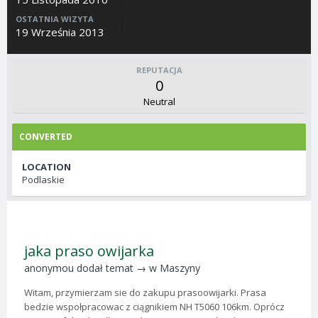
OSTATNIA WIZYTA
19 Września 2013
REPUTACJA
0
Neutral
CONVERTED
LOCATION
Podlaskie
jaka praso owijarka
anonymou
dodał temat → w
Maszyny
Witam, przymierzam sie do zakupu prasoowijarki. Prasa
bedzie wspołpracowac z ciągnikiem NH T5060 106km. Oprócz