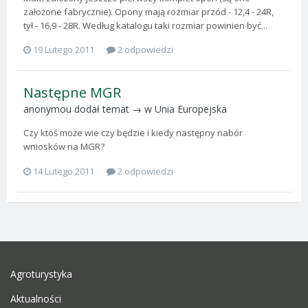
założone fabrycznie). Opony mają rozmiar przód - 12,4 - 24R,
tył - 16,9 - 28R. Według katalogu taki rozmiar powinien być...
19 Lutego 2011
2 odpowiedzi
Następne MGR
anonymou
dodał temat → w
Unia Europejska
Czy ktoś może wie czy będzie i kiedy następny nabór
wniosków na MGR?
14 Lutego 2011
2 odpowiedzi
Agroturystyka
Aktualności