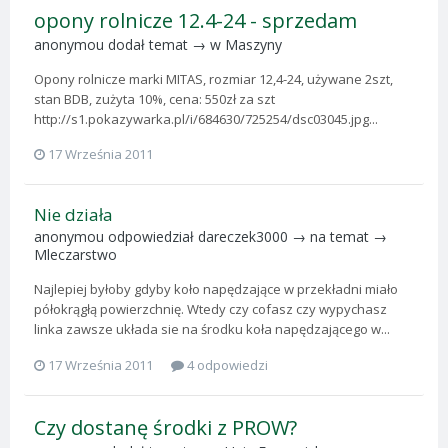
opony rolnicze 12.4-24 - sprzedam
anonymou
dodał temat → w
Maszyny
Opony rolnicze marki MITAS, rozmiar 12,4-24, używane 2szt,
stan BDB, zużyta 10%, cena: 550zł za szt
http://s1.pokazywarka.pl/i/684630/725254/dsc03045.jpg...
17 Września 2011
Nie działa
anonymou
odpowiedział
dareczek3000
→ na temat →
Mleczarstwo
Najlepiej byłoby gdyby koło napędzające w przekładni miało
półokrągłą powierzchnię. Wtedy czy cofasz czy wypychasz
linka zawsze układa sie na środku koła napędzającego w...
17 Września 2011
4 odpowiedzi
Czy dostanę środki z PROW?