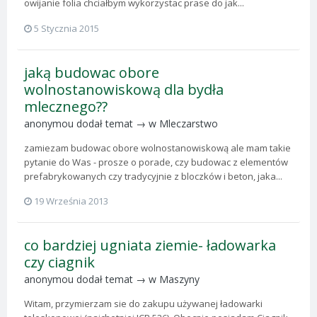
owijanie folia chciałbym wykorzystac prase do jak...
5 Stycznia 2015
jaką budowac obore
wolnostanowiskową dla bydła
mlecznego??
anonymou
dodał temat → w
Mleczarstwo
zamiezam budowac obore wolnostanowiskową ale mam takie
pytanie do Was - prosze o porade, czy budowac z elementów
prefabrykowanych czy tradycyjnie z bloczków i beton, jaka...
19 Września 2013
co bardziej ugniata ziemie- ładowarka
czy ciagnik
anonymou
dodał temat → w
Maszyny
Witam, przymierzam sie do zakupu używanej ładowarki