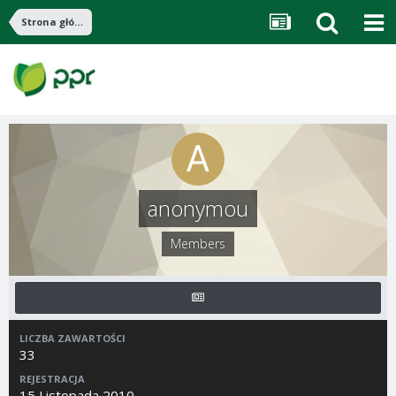
Strona główna
anonymou
Members
LICZBA ZAWARTOŚCI
33
REJESTRACJA
15 Listopada 2010