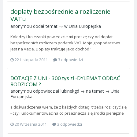
dopłaty bezpośrednie a rozliczenie
VATu
anonymou
dodał temat → w
Unia Europejska
Koledzy i koleżanki powiedzcie mi proszę czy od dopłat
bezpośrednich rozliczam podatek VAT. Moje gospodarstwo
jest na Vacie. Dopłaty traktuje jako dochód?
22 Listopada 2011
3 odpowiedzi
DOTACJE Z UNI - 300 tys zł -DYLEMAT ODDAĆ
RODZICOM ?
anonymou
odpowiedział
lubinekgd
→ na temat →
Unia
Europejska
z doświadczenia wiem, że z każdych dotacji trzeba rozliczyć się
- czyli udokumentować na co przeznacza się środki pieniężne
20 Września 2011
3 odpowiedzi