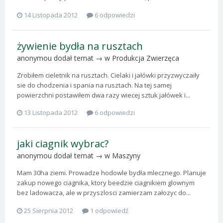
14 Listopada 2012
6 odpowiedzi
żywienie bydła na rusztach
anonymou
dodał temat → w
Produkcja Zwierzęca
Zrobiłem cieletnik na rusztach. Cielaki i jałówki przyzwyczaiły
sie do chodzenia i spania na rusztach. Na tej samej
powierzchni postawiłem dwa razy wiecej sztuk jałówek i...
13 Listopada 2012
6 odpowiedzi
jaki ciagnik wybrac?
anonymou
dodał temat → w
Maszyny
Mam 30ha ziemi. Prowadze hodowle bydła mlecznego. Planuje
zakup nowego ciagnika, ktory beedzie ciagnikiem glownym
bez ladowacza, ale w przyszlosci zamierzam załozyc do...
25 Sierpnia 2012
1 odpowiedź