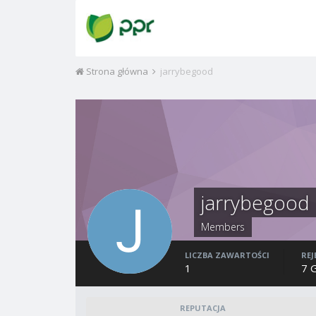
Strona główna
jarrybegood
jarrybegood
Members
LICZBA ZAWARTOŚCI
REJ
1
7 
REPUTACJA