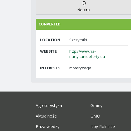
0
Neutral
CONVERTED
LOCATION
Szczytniki
WEBSITE
http://www.na-
narty.tanieoferty.eu
INTERESTS
motoryzacja
Agroturystyka
Gminy
Aktualności
GMO
Baza wiedzy
Izby Rolnicze