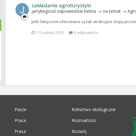
zakładanie agroturystyki
jarrybegood
odpowiedział
betina
→ na temat →
Agro
Jeśli faktycznie oferowane są tak atrakcyjne stopy proc
7 Grudnia 2010
5 odpowiedzi
Pasze
Rolnictwo ekologiczne
Praca
Rozmaitości
Prasa
Rozwój