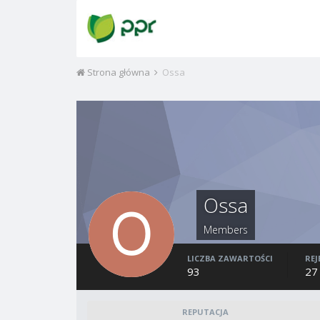
Strona główna
Ossa
Ossa
Members
LICZBA ZAWARTOŚCI
REJ
93
27
REPUTACJA