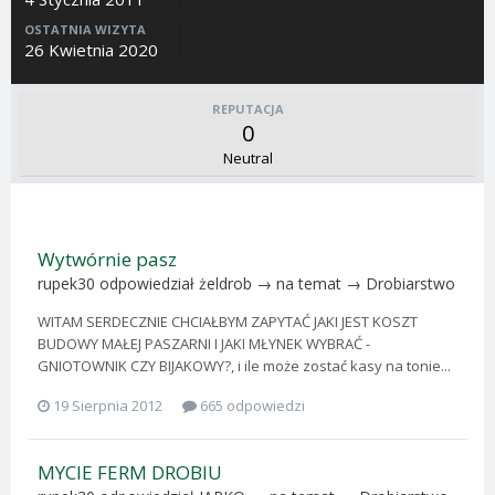
OSTATNIA WIZYTA
26 Kwietnia 2020
REPUTACJA
0
Neutral
Wytwórnie pasz
rupek30
odpowiedział
żeldrob
→ na temat →
Drobiarstwo
WITAM SERDECZNIE CHCIAŁBYM ZAPYTAĆ JAKI JEST KOSZT
BUDOWY MAŁEJ PASZARNI I JAKI MŁYNEK WYBRAĆ -
GNIOTOWNIK CZY BIJAKOWY?, i ile może zostać kasy na tonie...
19 Sierpnia 2012
665 odpowiedzi
MYCIE FERM DROBIU