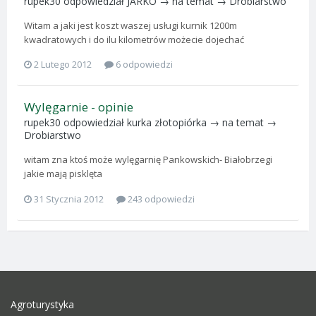
rupek30
odpowiedział
JARKO
→ na temat →
Drobiarstwo
Witam a jaki jest koszt waszej usługi kurnik 1200m
kwadratowych i do ilu kilometrów możecie dojechać
2 Lutego 2012
6 odpowiedzi
Wylęgarnie - opinie
rupek30
odpowiedział
kurka złotopiórka
→ na temat →
Drobiarstwo
witam zna ktoś może wylęgarnię Pankowskich- Białobrzegi
jakie mają pisklęta
31 Stycznia 2012
243 odpowiedzi
Agroturystyka