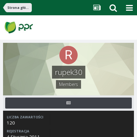
Strona główna
rupek30
Members
LICZBA ZAWARTOŚCI
120
REJESTRACJA
4 Stycznia 2011