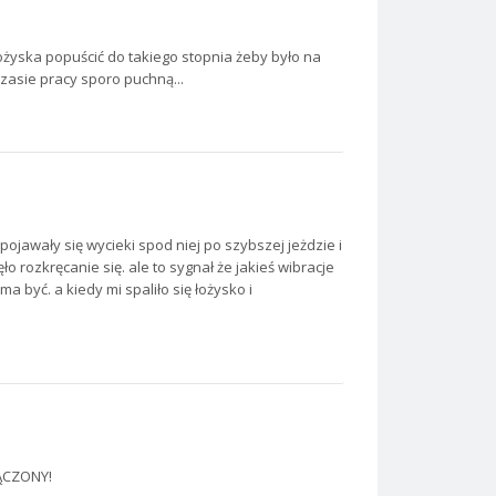
 łożyska popuścić do takiego stopnia żeby było na
zasie pracy sporo puchną...
ojawały się wycieki spod niej po szybszej jeżdzie i
o rozkręcanie się. ale to sygnał że jakieś wibracje
a być. a kiedy mi spaliło się łożysko i
ŁĄCZONY!