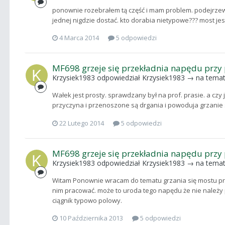
ponownie rozebrałem tą część i mam problem. podejrzew
jednej nigdzie dostać. kto dorabia nietypowe??? most jes
4 Marca 2014
5 odpowiedzi
MF698 grzeje się przekładnia napędu przy
Krzysiek1983
odpowiedział
Krzysiek1983
→ na tema
Wałek jest prosty. sprawdzany był na prof. prasie. a czy j
przyczyna i przenoszone są drgania i powoduja grzanie 
22 Lutego 2014
5 odpowiedzi
MF698 grzeje się przekładnia napędu przy
Krzysiek1983
odpowiedział
Krzysiek1983
→ na tema
Witam Ponownie wracam do tematu grzania się mostu przy
nim pracować. może to uroda tego napędu że nie należy p
ciągnik typowo polowy.
10 Października 2013
5 odpowiedzi