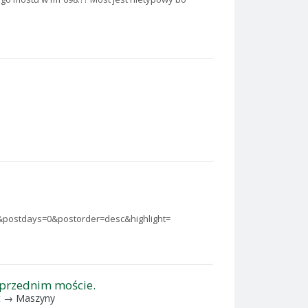
0&postdays=0&postorder=desc&highlight=
 przednim moście.
t →
Maszyny