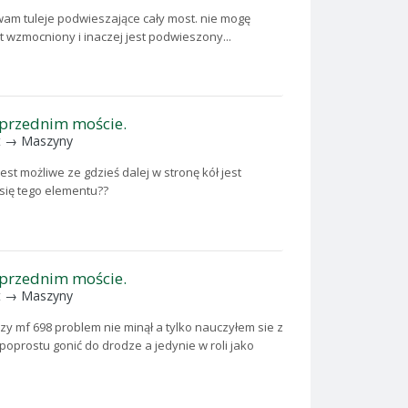
am tuleje podwieszające cały most. nie mogę
t wzmocniony i inaczej jest podwieszony...
 przednim moście.
t →
Maszyny
est możliwe ze gdzieś dalej w stronę kół jest
się tego elementu??
 przednim moście.
t →
Maszyny
 mf 698 problem nie minął a tylko nauczyłem sie z
oprostu gonić do drodze a jedynie w roli jako