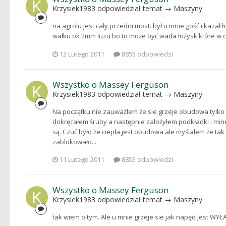
Krzysiek1983
odpowiedział temat →
Maszyny
na agrolu jest cały przedni most. był u mnie gość i kazał
wałku ok 2mm luzu bo to może być wada łożysk które w c
12 Lutego 2011
8855 odpowiedzi
Wszystko o Massey Ferguson
Krzysiek1983
odpowiedział temat →
Maszyny
Na początku nie zauważłem że sie grzeje obudowa tylko p
dokręcałem śruby a następnie założyłem podkładki i minęł
są. Czuć było że ciepła jest obudowa ale myślałem że tak m
zablokowało...
11 Lutego 2011
8855 odpowiedzi
Wszystko o Massey Ferguson
Krzysiek1983
odpowiedział temat →
Maszyny
tak wiem o tym. Ale u mnie grzeje sie jak napęd jest WY