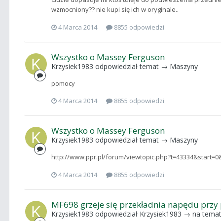
wzmocniony?? nie kupi się ich w oryginale..
4 Marca 2014
8855 odpowiedzi
Wszystko o Massey Ferguson
Krzysiek1983
odpowiedział temat →
Maszyny
pomocy
4 Marca 2014
8855 odpowiedzi
Wszystko o Massey Ferguson
Krzysiek1983
odpowiedział temat →
Maszyny
http://www.ppr.pl/forum/viewtopic.php?t=43334&start=
4 Marca 2014
8855 odpowiedzi
MF698 grzeje się przekładnia napędu przy
Krzysiek1983
odpowiedział
Krzysiek1983
→ na tema