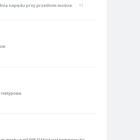
adnia napędu przy przednim moście.
11
cie.
st nietypowa
go mostu w mf 698.?? Most jest nietypowy bo