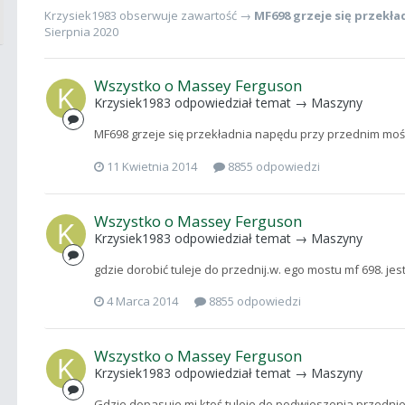
Krzysiek1983
obserwuje zawartość →
MF698 grzeje się przekł
Sierpnia 2020
Wszystko o Massey Ferguson
Krzysiek1983
odpowiedział temat →
Maszyny
MF698 grzeje się przekładnia napędu przy przednim moś
11 Kwietnia 2014
8855 odpowiedzi
Wszystko o Massey Ferguson
Krzysiek1983
odpowiedział temat →
Maszyny
gdzie dorobić tuleje do przednij.w. ego mostu mf 698. je
4 Marca 2014
8855 odpowiedzi
Wszystko o Massey Ferguson
Krzysiek1983
odpowiedział temat →
Maszyny
Gdzie dopasuje mi ktoś tuleje do podwieszenia przednie