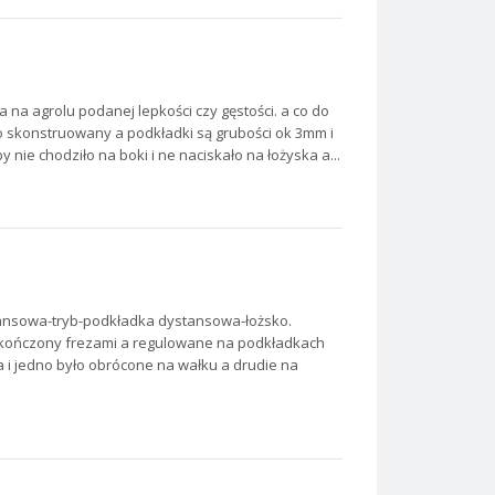
a na agrolu podanej lepkości czy gęstości. a co do
no skonstruowany a podkładki są grubości ok 3mm i
 nie chodziło na boki i ne naciskało na łożyska a...
ystansowa-tryb-podkładka dystansowa-łożsko.
zakończony frezami a regulowane na podkładkach
 i jedno było obrócone na wałku a drudie na