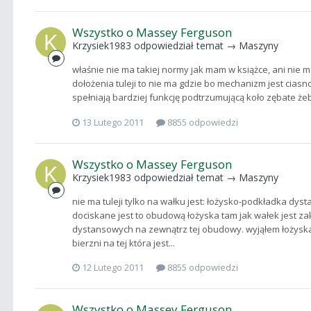
Wszystko o Massey Ferguson
Krzysiek1983
odpowiedział temat →
Maszyny
właśnie nie ma takiej normy jak mam w książce, ani nie m
dołożenia tuleji to nie ma gdzie bo mechanizm jest cias
spełniają bardziej funkcję podtrzumującą koło zębate żeby
13 Lutego 2011
8855 odpowiedzi
Wszystko o Massey Ferguson
Krzysiek1983
odpowiedział temat →
Maszyny
nie ma tuleji tylko na wałku jest: łożysko-podkładka d
dociskane jest to obudową łożyska tam jak wałek jest 
dystansowych na zewnątrz tej obudowy. wyjąłem łożyska
bierzni na tej która jest...
12 Lutego 2011
8855 odpowiedzi
Wszystko o Massey Ferguson