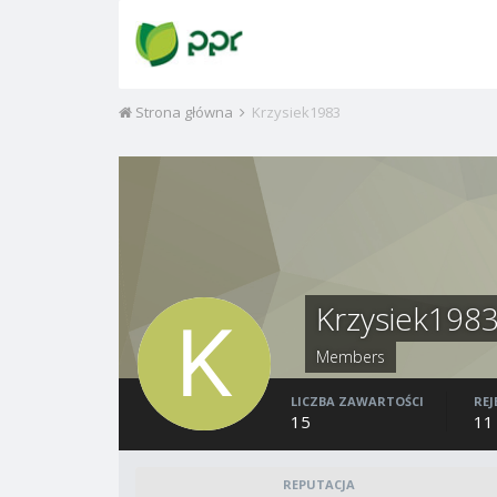
Strona główna
Krzysiek1983
Krzysiek198
Members
LICZBA ZAWARTOŚCI
REJ
15
11
REPUTACJA