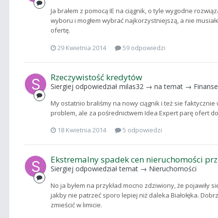
Ja brałem z pomocą IE na ciągnik, o tyle wygodne rozwiąz
wyboru i mogłem wybrać najkorzystniejszą, a nie musi
ofertę.
29 Kwietnia 2014
59 odpowiedzi
Rzeczywistość kredytów
Siergiej
odpowiedział
milas32
→ na temat →
Finanse
My ostatnio braliśmy na nowy ciągnik i też sie faktycz
problem, ale za pośrednictwem Idea Expert parę ofert do
18 Kwietnia 2014
5 odpowiedzi
Ekstremalny spadek cen nieruchomości prze
Siergiej
odpowiedział temat →
Nieruchomości
No ja byłem na przykład mocno zdziwiony, że pojawiły się
jakby nie patrzeć sporo lepiej niż daleka Białołęka. Dobr
zmieścić w limicie.