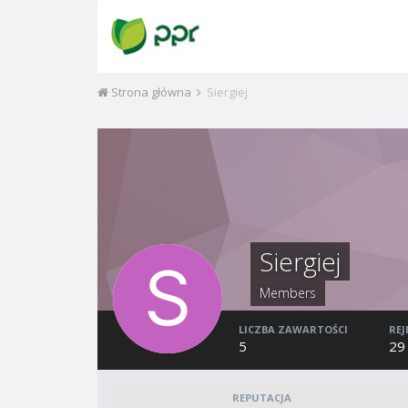
Strona główna
Siergiej
Siergiej
Members
LICZBA ZAWARTOŚCI
REJ
5
29
REPUTACJA