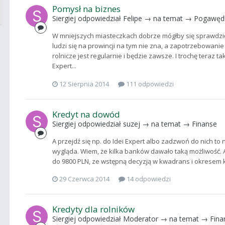
Pomysł na biznes
Siergiej
odpowiedział
Felipe
→ na temat →
Pogawęd
W mniejszych miasteczkach dobrze mógłby się sprawdzi
ludzi się na prowincji na tym nie zna, a zapotrzebowani
rolnicze jest regularnie i będzie zawsze. I trochę teraz 
Expert...
12 Sierpnia 2014
111 odpowiedzi
Kredyt na dowód
Siergiej
odpowiedział
suzej
→ na temat →
Finanse
A przejdź się np. do Idei Expert albo zadzwoń do nich to 
wygląda. Wiem, że kilka banków dawało taką możliwość. A
do 9800 PLN, ze wstępną decyzją w kwadrans i okresem k
29 Czerwca 2014
14 odpowiedzi
Kredyty dla rolników
Siergiej
odpowiedział
Moderator
→ na temat →
Fina