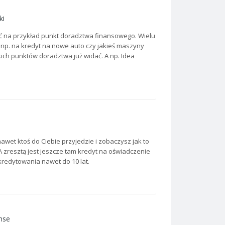
ki
ć na przykład punkt doradztwa finansowego. Wielu
e np. na kredyt na nowe auto czy jakieś maszyny
takich punktów doradztwa już widać. A np. Idea
nawet ktoś do Ciebie przyjedzie i zobaczysz jak to
 zresztą jest jeszcze tam kredyt na oświadczenie
redytowania nawet do 10 lat.
nse