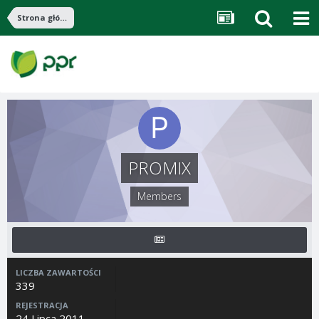
Strona główna
PROMIX
Members
LICZBA ZAWARTOŚCI
339
REJESTRACJA
24 Lipca 2011