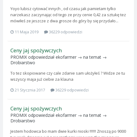
Yoyo lubisz cytować innych , od czasu jak pamietam tylko
narzekasz zaczynając od tego ze przy cenie 0,42 za sztukę tez
mówiłeś ze jeszcze z dwa grosze do góry by się przydało...
11 Maja 2019
36229 odpowiedzi
Ceny jaj spożywczych
PROMIX
odpowiedział
ekofarmer
→ na temat →
Drobiarstwo
To tez skopiowane czy cale zdanie sam ułożyłeś ? Widze ze tu
wszyscy maja już ciebie za klauna
21 Stycznia 2017
36229 odpowiedzi
Ceny jaj spożywczych
PROMIX
odpowiedział
ekofarmer
→ na temat →
Drobiarstwo
Jestem hodowca bo mam dwie kurki nioski !!!!!!! Znoszą po 9000