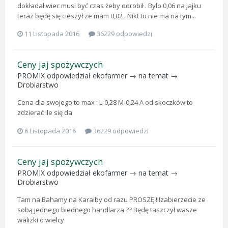
dokładał wiec musi być czas żeby odrobił . Bylo 0,06 na jajku
teraz będę się cieszył ze mam 0,02 . Nikt tu nie ma na tym...
11 Listopada 2016
36229 odpowiedzi
Ceny jaj spożywczych
PROMIX
odpowiedział
ekofarmer
→ na temat →
Drobiarstwo
Cena dla swojego to max : L-0,28 M-0,24 A od skoczków to
zdzierać ile się da
6 Listopada 2016
36229 odpowiedzi
Ceny jaj spożywczych
PROMIX
odpowiedział
ekofarmer
→ na temat →
Drobiarstwo
Tam na Bahamy na Karaiby od razu PROSZĘ !!!zabierzecie ze
sobą jednego biednego handlarza ?? Będę taszczył wasze
walizki o wielcy