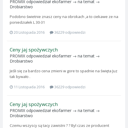
PROMIX
odpowiedział
ekofarmer
→ na temat →
Drobiarstwo
Podobno świetnie znasz ceny na obrokach ,a to ciekawe ze na
poniedziałek L 30-31
20 Listopada 2016
36229 odpowiedzi
Ceny jaj spożywczych
PROMIX
odpowiedział
ekofarmer
→ na temat →
Drobiarstwo
Jeśli się za bardzo cena zmieni w gore to spadnie na święta Juz
tak bywało .
11 Listopada 2016
36229 odpowiedzi
Ceny jaj spożywczych
PROMIX
odpowiedział
ekofarmer
→ na temat →
Drobiarstwo
Czemu wszyscy są tacy zawistni ? ? Byl czas ze producent