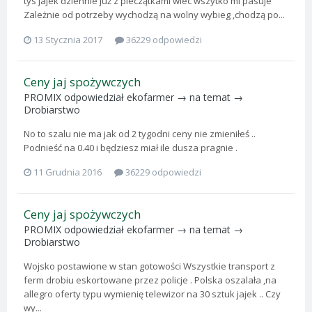
tys jajek dziennie już z pieczątkami wiec wszytko mi pasuje
Zależnie od potrzeby wychodzą na wolny wybieg ,chodzą po...
13 Stycznia 2017
36229 odpowiedzi
Ceny jaj spożywczych
PROMIX
odpowiedział
ekofarmer
→ na temat →
Drobiarstwo
No to szalu nie ma jak od 2 tygodni ceny nie zmieniłeś ..
Podnieść na 0.40 i będziesz miał ile dusza pragnie .
11 Grudnia 2016
36229 odpowiedzi
Ceny jaj spożywczych
PROMIX
odpowiedział
ekofarmer
→ na temat →
Drobiarstwo
Wojsko postawione w stan gotowości Wszystkie transport z
ferm drobiu eskortowane przez policje . Polska oszalała ,na
allegro oferty typu wymienię telewizor na 30 sztuk jajek .. Czy
wy...