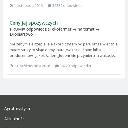
1 Listopada 2016
36229 odpowiedzi
Ceny jaj spożywczych
PROMIX
odpowiedział
ekofarmer
→ na temat →
Drobiarstwo
Nie żebym się czepiał ale skoro czytam od paru lat ze wiecznie
macie straty to skąd domy ,auta ,wakacje .Znam kilku
producentów i jakoś żaden głodem nie przymiera ,a wakacje...
30 Października 2016
36229 odpowiedzi
Agroturystyka
Aktualności