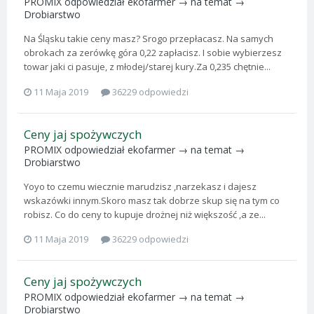
PROMIX
odpowiedział
ekofarmer
→ na temat →
Drobiarstwo
Na Śląsku takie ceny masz? Srogo przepłacasz. Na samych
obrokach za zerówkę góra 0,22 zapłacisz. I sobie wybierzesz
towar jaki ci pasuje, z młodej/starej kury.Za 0,235 chętnie...
11 Maja 2019
36229 odpowiedzi
Ceny jaj spożywczych
PROMIX
odpowiedział
ekofarmer
→ na temat →
Drobiarstwo
Yoyo to czemu wiecznie marudzisz ,narzekasz i dajesz
wskazówki innym.Skoro masz tak dobrze skup się na tym co
robisz. Co do ceny to kupuje drożnej niż większość ,a ze...
11 Maja 2019
36229 odpowiedzi
Ceny jaj spożywczych
PROMIX
odpowiedział
ekofarmer
→ na temat →
Drobiarstwo