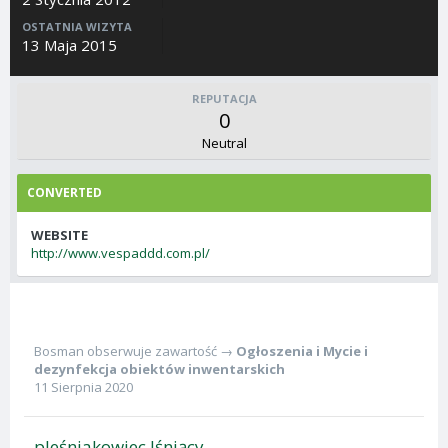
OSTATNIA WIZYTA
13 Maja 2015
REPUTACJA
0
Neutral
CONVERTED
WEBSITE
http://www.vespaddd.com.pl/
Bosman
obserwuje zawartość →
Ogłoszenia
i
Mycie i
dezynfekcja obiektów inwentarskich
11 Sierpnia 2020
pleśniakowiec lśniący