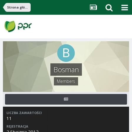
Strona główna
Bosman
Members
LICZBA ZAWARTOŚCI
11
REJESTRACJA
2 Stycznia 2012