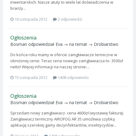
inwentarskich. Nasze atuty to wiele lat doświadczenia w
branży...
16 Listopada 2012
2 odpowiedzi
Ogłoszenia
Bosman
odpowiedział
Eva
→ na temat →
Drobiarstwo
Do końca roku mamy w ofercie zamgławiacze termiczne w
obniżonej cenie. Teraz cena nowego zamgławiacza to- 3500zł
netto! Więcej informacji na naszej stronie:...
15 Listopada 2012
1408 odpowiedzi
Ogłoszenia
Bosman
odpowiedział
Eva
→ na temat →
Drobiarstwo
Sprzedam nowy zamgławiacz- cena 4600zł (wystawię fakturę).
Zamgławiacz termiczny AIROFOG AR 35 umożliwia szybką
aplikację szerokiej gamy dezynfektantów, insektycydów...
23 Lipca 2012
1408 odpowiedzi