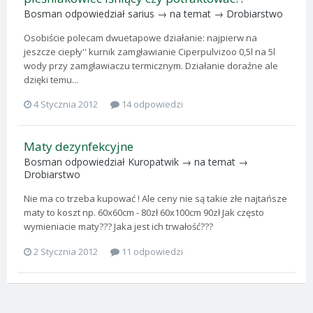
Bosman
odpowiedział
sarius
→ na temat →
Drobiarstwo
Osobiście polecam dwuetapowe działanie: najpierw na
jeszcze ciepły'' kurnik zamgławianie Ciperpulvizoo 0,5l na 5l
wody przy zamgławiaczu termicznym. Działanie doraźne ale
dzięki temu...
4 Stycznia 2012
14 odpowiedzi
Maty dezynfekcyjne
Bosman
odpowiedział
Kuropatwik
→ na temat →
Drobiarstwo
Nie ma co trzeba kupować ! Ale ceny nie są takie złe najtańsze
maty to koszt np. 60x60cm - 80zł 60x100cm 90zł Jak często
wymieniacie maty??? Jaka jest ich trwałość???
2 Stycznia 2012
11 odpowiedzi