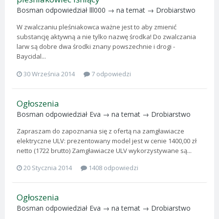
Bosman
odpowiedział
lll000
→ na temat →
Drobiarstwo
W zwalczaniu pleśniakowca ważne jest to aby zmienić
substancję aktywną a nie tylko nazwę środka! Do zwalczania
larw są dobre dwa środki znany powszechnie i drogi -
Baycidal...
30 Września 2014
7 odpowiedzi
Ogłoszenia
Bosman
odpowiedział
Eva
→ na temat →
Drobiarstwo
Zapraszam do zapoznania się z ofertą na zamgławiacze
elektryczne ULV: prezentowany model jest w cenie 1400,00 zł
netto (1722 brutto) Zamgławiacze ULV wykorzystywane są...
20 Stycznia 2014
1408 odpowiedzi
Ogłoszenia
Bosman
odpowiedział
Eva
→ na temat →
Drobiarstwo