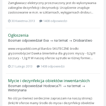
Zamgławiacz elektryczny przeznaczony jest do wykonywania
zabiegów dezynfekcji i dezynsekcji. Urządzenie znajduje
zastosowanie w m.in. w szklarniach, wylęgarniach drobiu i...
30 Kwietnia 2013
1408 odpowiedzi
Ogłoszenia
Bosman
odpowiedział
Eva
→ na temat →
Drobiarstwo
www.vespaddd.com.pl Bardzo SKUTECZNE środki
gryzoniobójcze! Dawka śmiertelna dla gryzoni: myszy - 0,2g !!!
szczury - 1,3g !!! W naszej ofercie są trutki w różnej formie:...
21 Lutego 2013
1408 odpowiedzi
Mycie i dezynfekcja obiektów inwentarskich
Bosman
odpowiedział
Hodowca71
→ na temat →
Weterynaria
No cóż ja również serdecznie zapraszam na naszą stronę:)
(link) W ofercie mamy środki do mycia i dezynfekcji obiektów