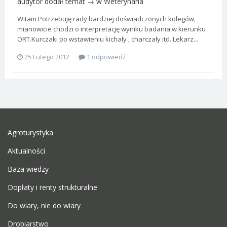
audytor
dodał temat → w
Weterynaria
Witam Potrzebuję rady bardziej doświadczonych kolegów,
mianowicie chodzi o interpretację wyniku badania w kierunku
ORT.Kurczaki po wstawieniu kichały , charczały itd. Lekarz...
25 Lutego 2012
1 odpowiedź
Agroturystyka
Aktualności
Baza wiedzy
Dopłaty i renty strukturalne
Do wiary, nie do wiary
Drobiarstwo