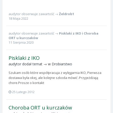
audytor
obserwuje zawartość →
Żeldrob1
18 Maja 2022
audytor
obserwuje zawartość →
Pisklaki z IKO
i
Choroba
ORT u kurczaków
11 Sierpnia 2020
Pisklaki z IKO
audytor
dodał temat → w
Drobiarstwo
Szukam osób które współpracuja z wylęgarnia IKO, Pierwsza
dostawa była okej, ale kolejne szkoda mówić .Przyjeżdżają
chore.Prosze o kontakt
25 Lutego 2012
Choroba ORT u kurczaków