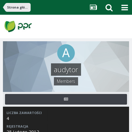
Strona główna
audytor
Members
LICZBA ZAWARTOŚCI
4
REJESTRACJA
25 Lutego 2012