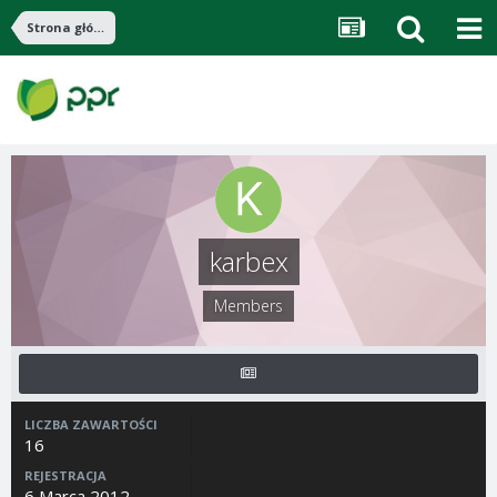
Strona główna
karbex
Members
LICZBA ZAWARTOŚCI
16
REJESTRACJA
6 Marca 2012