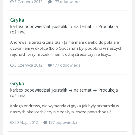
3 Czerwca 2012
177 odpowiedzi
Gryka
karbex
odpowiedział
jkustalik
→ na temat →
Produkcja
roślinna
Andrews, a teraz ci zmarzła ? Ja ma mam daleko do pola ale
dzwoniłem w okolice (koło Opoczna) i był podobno w naszych
rejonach przymrozek - mam trochę stresa czy nie leży...
3 Czerwca 2012
177 odpowiedzi
Gryka
karbex
odpowiedział
jkustalik
→ na temat →
Produkcja
roślinna
Kolego Andrews, nie wymarzła ci gryka jak były przmrozki w
naszych okolicach? czy nie zdążyła jescze powschodzić.
29 Maja 2012
177 odpowiedzi