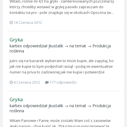
Witam, rośnie mi 4,5 ha gryki - zainteresowanych pszczelarzy
którzy chcieliby wstawić w grykę pasieki zapraszam do
kontaktu na prv - pole znajduje się w okolicach Opoczna (w...
14 Czerwca 2012
Gryka
karbex
odpowiedział
jkustalik
→ na temat →
Produkcja
roślinna
Jutro się na bazarek wybieram to może kupie, ale zapytaj, bo
jak nie kupie to bym podjechał i wziął - podaj mi ewentualnie
numer na priva to zadzwonię jak nie kupie i potwierdze
4 Czerwca 2012
177 odpowiedzi
Gryka
karbex
odpowiedział
jkustalik
→ na temat →
Produkcja
roślinna
Witam Panowie i Panie, może zostało Wam coś z zasiewów
gryki nasion - chcę kupić ok. 70 kg (muszę poprzesiewać te