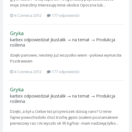
moje zmarzliny Interesuję mnie okolice Opoczna lub...
4 Czerwca 2012
177 odpowiedzi
Gryka
karbex
odpowiedział
jkustalik
→ na temat →
Produkcja
roślinna
dzięki panowie, niestety już wszystko wiem - połowa wymarzła
Pozdrawiam
4 Czerwca 2012
177 odpowiedzi
Gryka
karbex
odpowiedział
jkustalik
→ na temat →
Produkcja
roślinna
Dzięki, a był u Ciebie też przymrozek dzisiaj rano? U mnie
fajnie powschodziło choć trochę gęsto (siałem poznaniakiem
pierwszwy raz i mi wyszło ok 95 kg/ha) - mam nadzieję tylko...