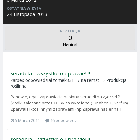
OSTATNIA WIZYTA
24 Listopada 2013
REPUTACJA
0
Neutral
seradela - wszystko o uprawie!!!!
karbex
odpowiedział
tomek331
→ na temat →
Produkcja
roślinna
Panowie, czym zaprawiacie nasiona seradeli na zgorzel ?
Środki zalecane przez ODRy sa wycofane (Funaben T, Sarfun).
Zparwaiał ktos innymi zaprawami (np Zaprawa nasienna T...
5 Marca 2014
16 odpowiedzi
seradela - wszystko o uprawie!!!!