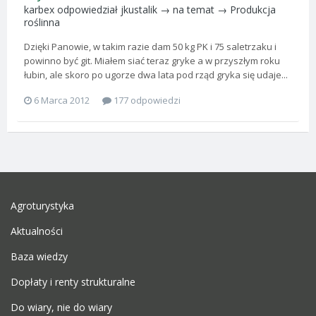
karbex
odpowiedział
jkustalik
→ na temat →
Produkcja
roślinna
Dzięki Panowie, w takim razie dam 50 kg PK i 75 saletrzaku i
powinno być git. Miałem siać teraz gryke a w przyszłym roku
łubin, ale skoro po ugorze dwa lata pod rząd gryka się udaje...
6 Marca 2012
177 odpowiedzi
Agroturystyka
Aktualności
Baza wiedzy
Dopłaty i renty strukturalne
Do wiary, nie do wiary