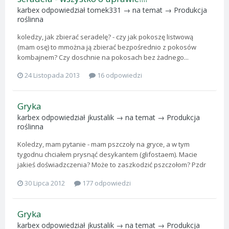
karbex
odpowiedział
tomek331
→ na temat →
Produkcja
roślinna
koledzy, jak zbierać seradelę? - czy jak pokoszę listwową
(mam osę) to mmożna ją zbierać bezpośrednio z pokosów
kombajnem? Czy doschnie na pokosach bez żadnego...
24 Listopada 2013
16 odpowiedzi
Gryka
karbex
odpowiedział
jkustalik
→ na temat →
Produkcja
roślinna
Koledzy, mam pytanie - mam pszczoły na gryce, a w tym
tygodnu chciałem prysnąć desykantem (glifostaem). Macie
jakieś doświadzczenia? Może to zaszkodzić pszczołom? Pzdr
30 Lipca 2012
177 odpowiedzi
Gryka
karbex
odpowiedział
jkustalik
→ na temat →
Produkcja