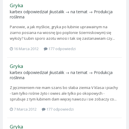
Gryka
karbex
odpowiedział
jkustalik
→ na temat →
Produkcja
roślinna
Panowie, a jak myślicie, gryka po łubinie uprawainym na
ziarno posiana na wiosnę (po poplonie ścierniskowym) się
wyłoży? Łubin sporo azotu wnosi i tak się zastanawiam czy...
16 Marca 2012
177 odpowiedzi
Gryka
karbex
odpowiedział
jkustalik
→ na temat →
Produkcja
roślinna
Z jęczmieniem nie mam szans bo słaba ziemia V klasa i piachy
- tam tylko rośnie żyto i owies ale tylko po okopowych -
sprubuje z tym łubinem dam więcej nawozu i sie zobaczy co...
7 Marca 2012
177 odpowiedzi
Gryka