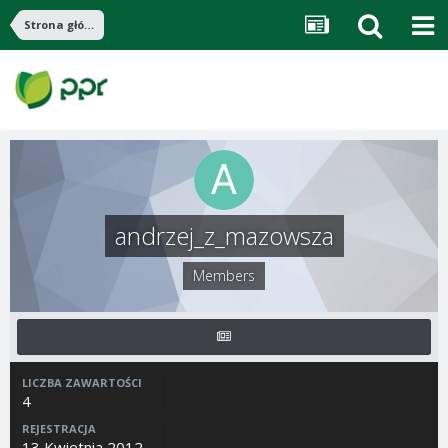
Strona główna
andrzej_z_mazowsza
Members
LICZBA ZAWARTOŚCI
4
REJESTRACJA
13 Kwietnia 2012