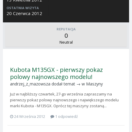
OSTATNIA WIZYTA
20 Czerwca 2012
REPUTACJA
0
Neutral
Kubota M135GX - pierwszy pokaz
polowy najnowszego modelu!
andrzej_z_mazowsza
dodał temat → w
Maszyny
Już w najbliższy czwartek, 27-go września zapraszamy na
pierwszy pokaz polowy najnowszego i największego modelu
marki Kubota - M135GX. Oprócz tej maszyny zostaną...
24 Września 2012
1 odpowiedź