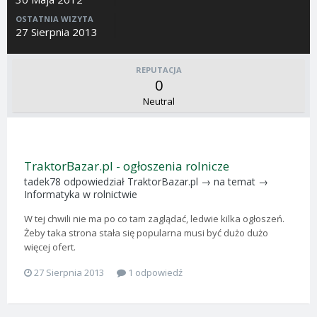
OSTATNIA WIZYTA
27 Sierpnia 2013
REPUTACJA
0
Neutral
TraktorBazar.pl - ogłoszenia rolnicze
tadek78
odpowiedział
TraktorBazar.pl
→ na temat →
Informatyka w rolnictwie
W tej chwili nie ma po co tam zaglądać, ledwie kilka ogłoszeń.
Żeby taka strona stała się popularna musi być dużo dużo
więcej ofert.
27 Sierpnia 2013
1 odpowiedź