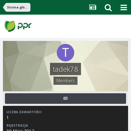
Strona główna
tadek78
Members
LICZBA ZAWARTOŚCI
1
REJESTRACJA
30 Maja 2012