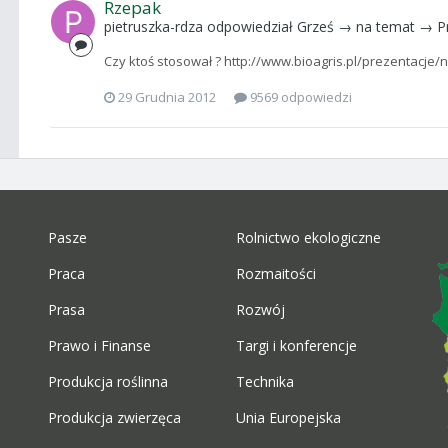
Rzepak
pietruszka-rdza
odpowiedział
Grześ
→ na temat →
P
Czy ktoś stosował ? http://www.bioagris.pl/prezentacje/
29 Grudnia 2012
9569 odpowiedzi
Pasze
Rolnictwo ekologiczne
Praca
Rozmaitości
Prasa
Rozwój
Prawo i Finanse
Targi i konferencje
Produkcja roślinna
Technika
Produkcja zwierzęca
Unia Europejska