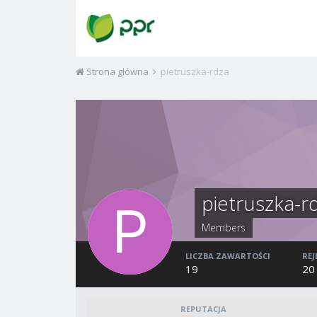
Strona główna
pietruszka-rdza
pietruszka-r
Members
LICZBA ZAWARTOŚCI
REJ
19
20
REPUTACJA