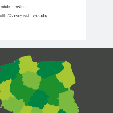
rodukcja roślinna
nufilm/Ochrony-roslin-zyski.php