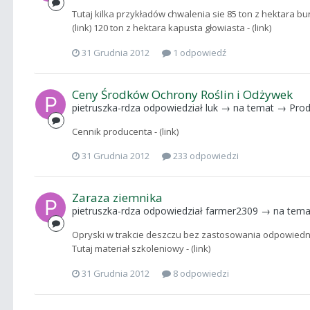
Tutaj kilka przykładów chwalenia sie 85 ton z hektara bur
(link) 120 ton z hektara kapusta głowiasta - (link)
31 Grudnia 2012
1 odpowiedź
Ceny Środków Ochrony Roślin i Odżywek
pietruszka-rdza
odpowiedział
luk
→ na temat →
Prod
Cennik producenta - (link)
31 Grudnia 2012
233 odpowiedzi
Zaraza ziemnika
pietruszka-rdza
odpowiedział
farmer2309
→ na tem
Opryski w trakcie deszczu bez zastosowania odpowiedni
Tutaj materiał szkoleniowy - (link)
31 Grudnia 2012
8 odpowiedzi