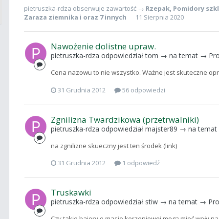
pietruszka-rdza
obserwuje zawartość →
Rzepak
,
Pomidory szkl
Zaraza ziemnika
i oraz 7 innych
11 Sierpnia 2020
Nawożenie dolistne upraw.
pietruszka-rdza
odpowiedział
tom
→ na temat →
Pro
Cena nazowu to nie wszystko. Ważne jest skuteczne opr
31 Grudnia 2012
56 odpowiedzi
Zgnilizna Twardzikowa (przetrwalniki)
pietruszka-rdza
odpowiedział
majster89
→ na tema
na zgnilizne skueczny jest ten środek (link)
31 Grudnia 2012
1 odpowiedź
Truskawki
pietruszka-rdza
odpowiedział
stiw
→ na temat →
Pro
Czy takie bajery o masie korzeniowej mogą mieć wpły na