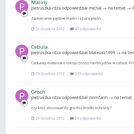
Maliny
pietruszka-rdza
odpowiedział
michal
→ na temat →
Zamieranie pędów mailin i szara pleśń
29 Grudnia 2012
47 odpowiedzi
Cebula
pietruszka-rdza
odpowiedział
Mateusz1999
→ na te
Ciekawy materiał o toksyczności herbicydów w cebuli. Pro
29 Grudnia 2012
219 odpowiedzi
Groch
pietruszka-rdza
odpowiedział
ziomfarm
→ na temat
czy ktoś stosował do grochu środki ochrony?
29 Grudnia 2012
50 odpowiedzi