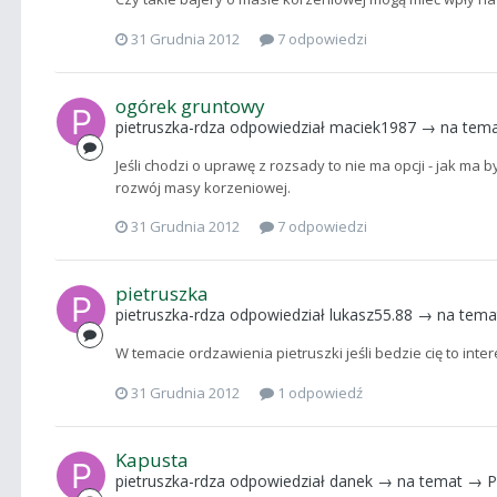
31 Grudnia 2012
7 odpowiedzi
ogórek gruntowy
pietruszka-rdza
odpowiedział
maciek1987
→ na tem
Jeśli chodzi o uprawę z rozsady to nie ma opcji - jak ma
rozwój masy korzeniowej.
31 Grudnia 2012
7 odpowiedzi
pietruszka
pietruszka-rdza
odpowiedział
lukasz55.88
→ na tem
W temacie ordzawienia pietruszki jeśli bedzie cię to intere
31 Grudnia 2012
1 odpowiedź
Kapusta
pietruszka-rdza
odpowiedział
danek
→ na temat →
P