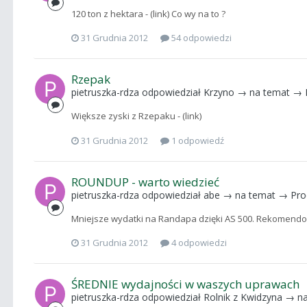
120 ton z hektara - (link) Co wy na to ?
31 Grudnia 2012
54 odpowiedzi
Rzepak
pietruszka-rdza
odpowiedział
Krzyno
→ na temat →
Większe zyski z Rzepaku - (link)
31 Grudnia 2012
1 odpowiedź
ROUNDUP - warto wiedzieć
pietruszka-rdza
odpowiedział
abe
→ na temat →
Pro
Mniejsze wydatki na Randapa dzięki AS 500. Rekomendowa
31 Grudnia 2012
4 odpowiedzi
ŚREDNIE wydajności w waszych uprawach
pietruszka-rdza
odpowiedział
Rolnik z Kwidzyna
→ na