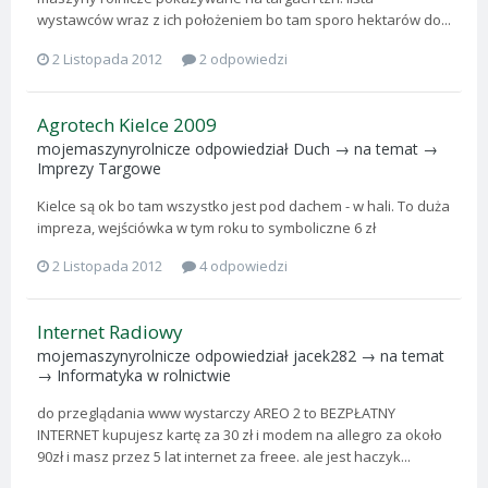
wystawców wraz z ich położeniem bo tam sporo hektarów do...
2 Listopada 2012
2 odpowiedzi
Agrotech Kielce 2009
mojemaszynyrolnicze
odpowiedział
Duch
→ na temat →
Imprezy Targowe
Kielce są ok bo tam wszystko jest pod dachem - w hali. To duża
impreza, wejściówka w tym roku to symboliczne 6 zł
2 Listopada 2012
4 odpowiedzi
Internet Radiowy
mojemaszynyrolnicze
odpowiedział
jacek282
→ na temat
→
Informatyka w rolnictwie
do przeglądania www wystarczy AREO 2 to BEZPŁATNY
INTERNET kupujesz kartę za 30 zł i modem na allegro za około
90zł i masz przez 5 lat internet za freee. ale jest haczyk...