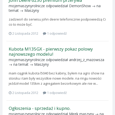
John Deere 6230 premium przerywa
mojemaszynyrolnicze
odpowiedział
DemonShow
→ na
temat →
Maszyny
zadzwoń do serwisu john deere telefonicznie podpowiedzą Ci
co to może być.
2 Listopada 2012
1 odpowiedź
Kubota M135GX - pierwszy pokaz polowy
najnowszego modelu!
mojemaszynyrolnicze
odpowiedział
andrzej_z_mazowsza
→ na temat →
Maszyny
mam ciągnik kubota l5040 bez kabiny, byłem na agro show na
stoisku i tam były wszystkie nowe modele. na ringu nowości
jeździł model 135km z agregatem bezorkowym ale nie w...
2 Listopada 2012
1 odpowiedź
Ogłoszenia - sprzedaż i kupno.
mojemaszynyrolnicze
odpowiedział
Mirek maszyny
→ na