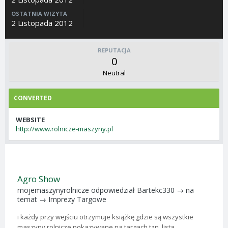
OSTATNIA WIZYTA
2 Listopada 2012
REPUTACJA
0
Neutral
CONVERTED
WEBSITE
http://www.rolnicze-maszyny.pl
Agro Show
mojemaszynyrolnicze
odpowiedział
Bartekc330
→ na
temat →
Imprezy Targowe
i każdy przy wejściu otrzymuje książkę gdzie są wszystkie
maszyny rolnicze pokazywane na targach tzn. lista