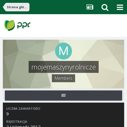
Strona główna
mojemaszynyrolnicze
Members
LICZBA ZAWARTOŚCI
9
REJESTRACJA
2 Listopada 2012