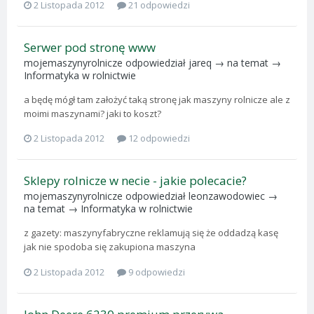
2 Listopada 2012
21 odpowiedzi
Serwer pod stronę www
mojemaszynyrolnicze
odpowiedział
jareq
→ na temat →
Informatyka w rolnictwie
a będę mógł tam założyć taką stronę jak maszyny rolnicze ale z
moimi maszynami? jaki to koszt?
2 Listopada 2012
12 odpowiedzi
Sklepy rolnicze w necie - jakie polecacie?
mojemaszynyrolnicze
odpowiedział
leonzawodowiec
→
na temat →
Informatyka w rolnictwie
z gazety: maszynyfabryczne reklamują się że oddadzą kasę
jak nie spodoba się zakupiona maszyna
2 Listopada 2012
9 odpowiedzi