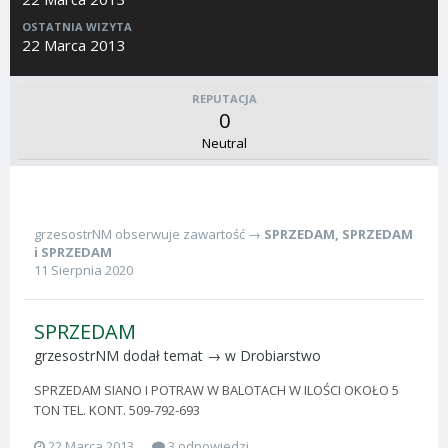
OSTATNIA WIZYTA
22 Marca 2013
REPUTACJA
0
Neutral
grzesostrNM
obserwuje zawartość →
SPRZEDAM
,
SPRZEDAM
i
SPRZEDAM
11 Sierpnia 2020
SPRZEDAM
grzesostrNM
dodał temat → w
Drobiarstwo
SPRZEDAM SIANO I POTRAW W BALOTACH W ILOŚCI OKOŁO 5
TON TEL. KONT. 509-792-693
22 Marca 2013
3 odpowiedzi