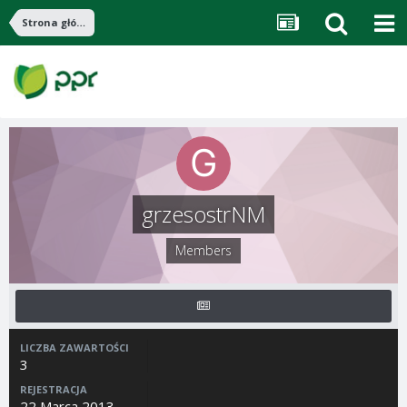
Strona główna
grzesostrNM
Members
LICZBA ZAWARTOŚCI
3
REJESTRACJA
22 Marca 2013