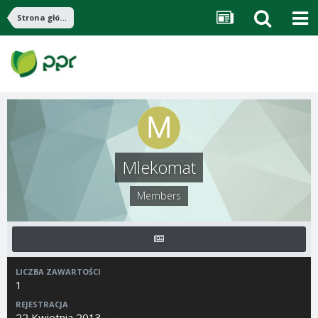
Strona główna
Mlekomat
Members
LICZBA ZAWARTOŚCI
1
REJESTRACJA
22 Kwietnia 2013