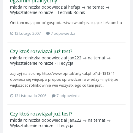
egzamin praktyczny
mloda rolniczka
odpowiedział
hefajs
→ na temat →
Wykształcenie rolnicze - Technik Rolnik
Oni tam mają ponoć gospodarstwo współpracujące ileś tam ha
12 Lutego 2007
7 odpowiedzi
Czy ktoś rozwiązał już test?
mloda rolniczka
odpowiedział
jan222
→ na temat →
Wykształcenie rolnicze - II edycja
zajrzyj na stronę: http://www.ppr.pl/artykul.php?id=131341
dowiesz się więcej, a propos sprawdzenia wiedzy - myślę, że
większość rolników nie wie wszystkiego co tam jest...
13 Listopada 2006
7 odpowiedzi
Czy ktoś rozwiązał już test?
mloda rolniczka
odpowiedział
jan222
→ na temat →
Wykształcenie rolnicze - II edycja