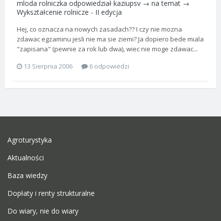
mloda rolniczka
odpowiedział
kaziupsv
→ na temat →
Wykształcenie rolnicze - II edycja
Hej, co oznacza na nowych zasadach?? I czy nie mozna
zdawac egzaminu jesli nie ma sie ziemi? Ja dopiero bede miala
"zapisana" (pewnie za rok lub dwa), wiec nie moge zdawac...
13 Sierpnia 2006
6 odpowiedzi
Agroturystyka
Aktualności
Baza wiedzy
Dopłaty i renty strukturalne
Do wiary, nie do wiary