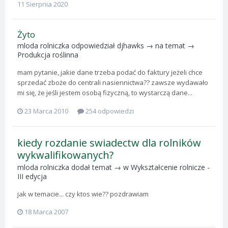
11 Sierpnia 2020
Żyto
mloda rolniczka
odpowiedział
djhawks
→ na temat →
Produkcja roślinna
mam pytanie, jakie dane trzeba podać do faktury jeżeli chce
sprzedać zboże do centrali nasiennictwa?? zawsze wydawało
mi się, że jeśli jestem osobą fizyczną, to wystarczą dane...
23 Marca 2010
254 odpowiedzi
kiedy rozdanie swiadectw dla rolników
wykwalifikowanych?
mloda rolniczka
dodał temat → w
Wykształcenie rolnicze -
III edycja
jak w temacie... czy ktos wie?? pozdrawiam
18 Marca 2007