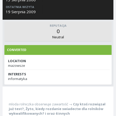
OSTATNIA WIZYTA
19 Sierpnia 2009
REPUTACJA
0
Neutral
CONVERTED
LOCATION
mazowsze
INTERESTS
informatyka
mloda rolniczka
obserwuje zawartość →
Czy ktoś rozwiązał
już test?
,
Żyto
,
kiedy rozdanie swiadectw dla rolników
wykwalifikowanych?
i oraz 6 innych