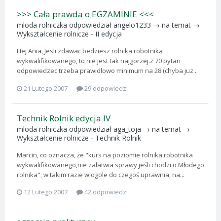
>>> Cała prawda o EGZAMINIE <<<
mloda rolniczka
odpowiedział
angelo1233
→ na temat →
Wykształcenie rolnicze - II edycja
Hej Ania, Jesli zdawac bedziesz rolnika robotnika
wykwalifikowanego, to nie jest tak najgorzej.z 70 pytan
odpowiedzec trzeba prawidlowo minimum na 28 (chyba juz...
21 Lutego 2007
29 odpowiedzi
Technik Rolnik edycja IV
mloda rolniczka
odpowiedział
aga_toja
→ na temat →
Wykształcenie rolnicze - Technik Rolnik
Marcin, co oznacza, że "kurs na poziomie rolnika robotnika
wykwalifikowanego,nie załatwia sprawy jeśli chodzi o Młodego
rolnika", w takim razie w ogole do czegoś uprawnia, na...
12 Lutego 2007
42 odpowiedzi