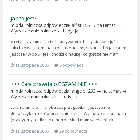
jak to jest?
mloda rolniczka
odpowiedział
alfisti156
→ na temat →
Wykształcenie rolnicze - III edycja
o rety czytałam już o tych kultywatorach czy ktoś wie już o
jakichkolwiek terminach dla trzeciej edycji kursu, bo ja jestem
jeszcze "w polu" jesli chodzi o naukę i co gorsze nie mam...
11 Listopada 2006
6 odpowiedzi
>>> Cała prawda o EGZAMINIE <<<
mloda rolniczka
odpowiedział
angelo1233
→ na temat →
Wykształcenie rolnicze - II edycja
załamałam się, i... chyba coś przegapiłam jeszcze nie
dokończyłam testów przez internet , a Wy już po egzaminach
(praktyczny to dla mnie horror- skąd mam wiedzieć jak...
11 Listopada 2006
29 odpowiedzi