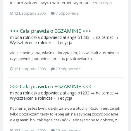
testach zaliczeniowych na internetowym kursie rolniczym
12 Listopada 2006
7 odpowiedzi
>>> Cała prawda o EGZAMINIE <<<
mloda rolniczka
odpowiedział
angelo1233
→ na temat →
Wykształcenie rolnicze - II edycja
ale ze mnie gapa, właśnie doczytałam, że zwlekali z terminem
czyli pewnie podaniem terminu pozdrowionka
12 Listopada 2006
29 odpowiedzi
>>> Cała prawda o EGZAMINIE <<<
mloda rolniczka
odpowiedział
angelo1233
→ na temat →
Wykształcenie rolnicze - II edycja
Kochana jesteś Eveli, dzięki za słowa otuchy. Rozumiem, że jak
tylko pozaliczam testy to lepiej jak najszybciej złożyć podanie
o egzamin, bo i tak będę czekać? Z jednej strony to dobrze, z...
12 Listopada 2006
29 odpowiedzi