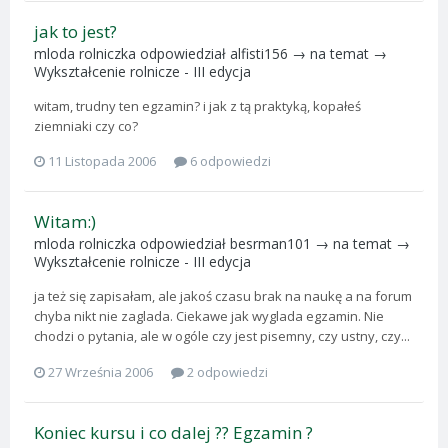
jak to jest?
mloda rolniczka
odpowiedział
alfisti156
→ na temat →
Wykształcenie rolnicze - III edycja
witam, trudny ten egzamin? i jak z tą praktyką, kopałeś
ziemniaki czy co?
11 Listopada 2006
6 odpowiedzi
Witam:)
mloda rolniczka
odpowiedział
besrman101
→ na temat →
Wykształcenie rolnicze - III edycja
ja też się zapisałam, ale jakoś czasu brak na naukę a na forum
chyba nikt nie zaglada. Ciekawe jak wyglada egzamin. Nie
chodzi o pytania, ale w ogóle czy jest pisemny, czy ustny, czy...
27 Września 2006
2 odpowiedzi
Koniec kursu i co dalej ?? Egzamin ?