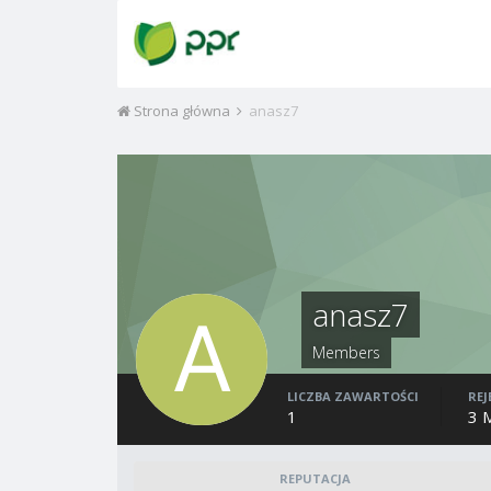
Strona główna
anasz7
anasz7
Members
LICZBA ZAWARTOŚCI
REJ
1
3 
REPUTACJA