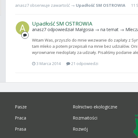
anasz7
obserwuje zawartość →
Upadłość SM OSTROWIA
11 
Upadłość SM OSTROWIA
anasz7
odpowiedział
Małgosia
→ na temat →
Mlecz
Witam Was, przyszlo do mnie wezwanie do zapłaty z Synd
tam mleko a potem przepisali na mnie bez udzialów. Oni 
wyrownanie niedoplaty za udziały. Pisaliśmy podanie ale 
3 Marca 2014
21 odpowiedzi
Pasze
Rolnictwo ekologiczne
Praca
Rozmaitości
Prasa
Rozwój