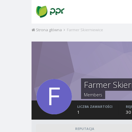
Strona główna
Farmer Skierniewice
Farmer Skier
Members
LICZBA ZAWARTOŚCI
REJ
1
30
REPUTACJA