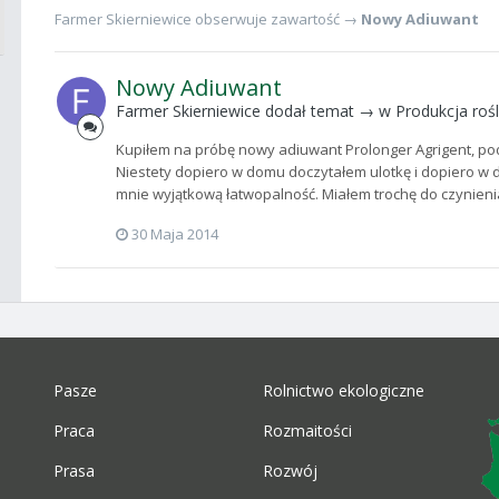
Farmer Skierniewice
obserwuje zawartość →
Nowy Adiuwant
Nowy Adiuwant
Farmer Skierniewice
dodał temat → w
Produkcja roś
Kupiłem na próbę nowy adiuwant Prolonger Agrigent, p
Niestety dopiero w domu doczytałem ulotkę i dopiero w
mnie wyjątkową łatwopalność. Miałem trochę do czynienia
30 Maja 2014
Pasze
Rolnictwo ekologiczne
Praca
Rozmaitości
Prasa
Rozwój