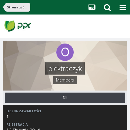
Strona główna
olektraczyk
Members
LICZBA ZAWARTOŚCI
1
REJESTRACJA
12 Sierpnia 2014