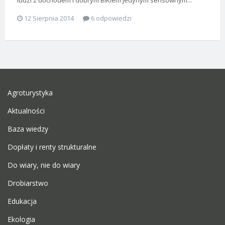
ludzi z dochodem i dobrym BIKiem jedynym sensownym...
12 Sierpnia 2014
6 odpowiedzi
Agroturystyka
Aktualności
Baza wiedzy
Dopłaty i renty strukturalne
Do wiary, nie do wiary
Drobiarstwo
Edukacja
Ekologia