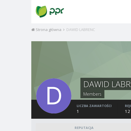
Strona główna
DAWID LABRENC
DAWID LAB
Members
LICZBA ZAWARTOŚCI
REJ
1
12
REPUTACJA