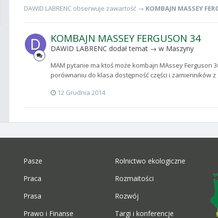
DAWID LABRENC
obserwuje zawartość →
KOMBAJN MASSEY FER
KOMBAJN MASSEY FERGUSON 34
DAWID LABRENC
dodał temat → w
Maszyny
MAM pytanie ma ktoś może kombajn MAssey Ferguson 36 i
porównaniu do klasa dostępność części i zamienników z 
12 Grudnia 2014
Pasze
Rolnictwo ekologiczne
Praca
Rozmaitości
Prasa
Rozwój
Prawo i Finanse
Targi i konferencje