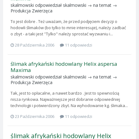
skalmowski
odpowiedział
skalmowski
→ na temat →
Produkcja Zwierzęca
To jest dobre . Też uważam, że przed podjęciem decyzji o
hodowli ślimaków (bo tylko to mnie interesuje), należy zadbać
o zbyt - a taki jest ''Tylko" należy sprostać wyzwaniu i...
28 Października 2006
11 odpowiedzi
ślimak afrykański hodowlany Helix aspersa
Maxima
skalmowski
odpowiedział
skalmowski
→ na temat →
Produkcja Zwierzęca
Tak, jest to opłacalne, a nawet bardzo . Jest to spewnością
nisza rynkowa. Najważniejsze jest dobranie odpowiedniej
technologii i potwierdzony zbyt. Na wyhodowanie kg. ślimaka...
23 Października 2006
11 odpowiedzi
ślimak afrykański hodowlany Helix