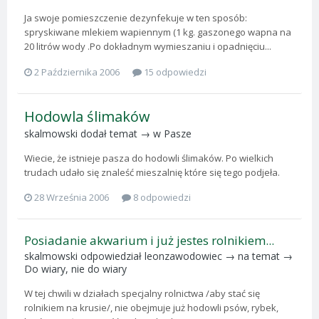
Ja swoje pomieszczenie dezynfekuje w ten sposób:
spryskiwane mlekiem wapiennym (1 kg. gaszonego wapna na
20 litrów wody .Po dokładnym wymieszaniu i opadnięciu...
2 Października 2006
15 odpowiedzi
Hodowla ślimaków
skalmowski
dodał temat → w
Pasze
Wiecie, że istnieje pasza do hodowli ślimaków. Po wielkich
trudach udało się znaleść mieszalnię które się tego podjeła.
28 Września 2006
8 odpowiedzi
Posiadanie akwarium i już jestes rolnikiem...
skalmowski
odpowiedział
leonzawodowiec
→ na temat →
Do wiary, nie do wiary
W tej chwili w działach specjalny rolnictwa /aby stać się
rolnikiem na krusie/, nie obejmuje już hodowli psów, rybek,