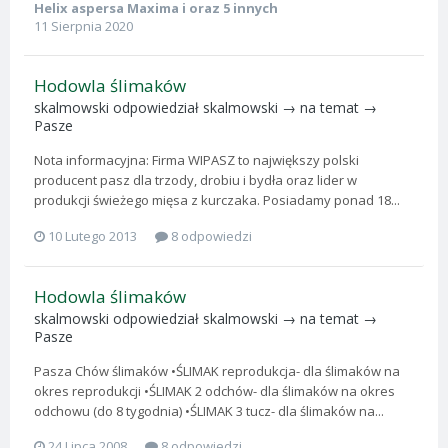
Helix aspersa Maxima
i oraz 5 innych
11 Sierpnia 2020
Hodowla ślimaków
skalmowski
odpowiedział
skalmowski
→ na temat →
Pasze
Nota informacyjna: Firma WIPASZ to największy polski
producent pasz dla trzody, drobiu i bydła oraz lider w
produkcji świeżego mięsa z kurczaka. Posiadamy ponad 18...
10 Lutego 2013
8 odpowiedzi
Hodowla ślimaków
skalmowski
odpowiedział
skalmowski
→ na temat →
Pasze
Pasza Chów ślimaków •ŚLIMAK reprodukcja- dla ślimaków na
okres reprodukcji •ŚLIMAK 2 odchów- dla ślimaków na okres
odchowu (do 8 tygodnia) •ŚLIMAK 3 tucz- dla ślimaków na...
24 Lipca 2008
8 odpowiedzi