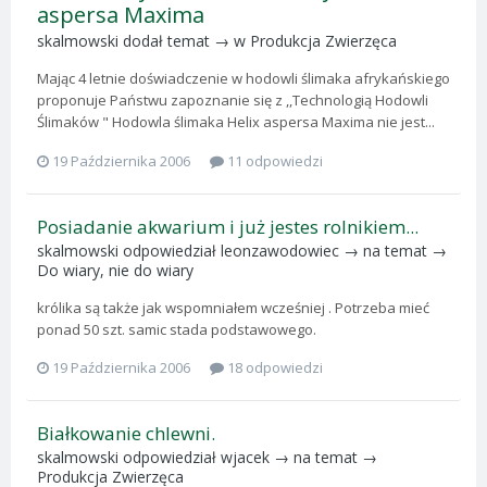
aspersa Maxima
skalmowski
dodał temat → w
Produkcja Zwierzęca
Mając 4 letnie doświadczenie w hodowli ślimaka afrykańskiego
proponuje Państwu zapoznanie się z ,,Technologią Hodowli
Ślimaków " Hodowla ślimaka Helix aspersa Maxima nie jest...
19 Października 2006
11 odpowiedzi
Posiadanie akwarium i już jestes rolnikiem...
skalmowski
odpowiedział
leonzawodowiec
→ na temat →
Do wiary, nie do wiary
królika są także jak wspomniałem wcześniej . Potrzeba mieć
ponad 50 szt. samic stada podstawowego.
19 Października 2006
18 odpowiedzi
Białkowanie chlewni.
skalmowski
odpowiedział
wjacek
→ na temat →
Produkcja Zwierzęca