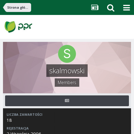
Strona główna
skalmowski
Members
LICZBA ZAWARTOŚCI
18
REJESTRACJA
2 Września 2006