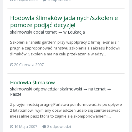
Hodowla ślimaków jadalnych/szkolenie
pomoże podjąć decyzję!
skalmowski
dodał temat → w
Edukacja
Szkolenia "snails garden" przy współpracy z firmą ''e-snails "
pragnie zaproponować Państwu szkolenia z zakresu hodowli
ślimaków. Szkolenie ma na celu przekazanie wiedzy...
20 Czerwca 2007
Hodowla ślimaków
skalmowski
odpowiedział
skalmowski
→ na temat →
Pasze
Z przyjemnością pragnę Państwa poinformować, że po upływie
2 lat rozmów i wymiany doświadczeń udało się zainteresować
mieszalnie pasz która to zajmie się skomponowaniem i...
16 Maja 2007
8 odpowiedzi