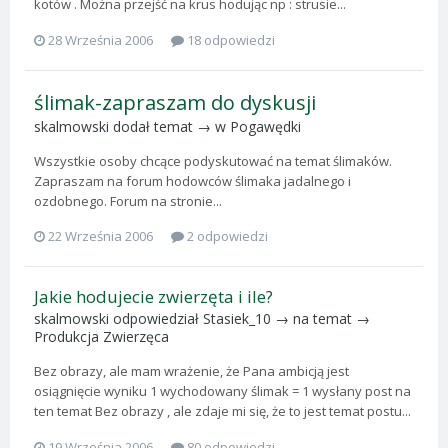
kotów . Można przejść na krus hodując np : strusie...
28 Września 2006
18 odpowiedzi
ślimak-zapraszam do dyskusji
skalmowski
dodał temat → w
Pogawędki
Wszystkie osoby chcące podyskutować na temat ślimaków.
Zapraszam na forum hodowców ślimaka jadalnego i
ozdobnego. Forum na stronie...
22 Września 2006
2 odpowiedzi
Jakie hodujecie zwierzęta i ile?
skalmowski
odpowiedział
Stasiek_10
→ na temat →
Produkcja Zwierzęca
Bez obrazy, ale mam wrażenie, że Pana ambicją jest
osiągnięcie wyniku 1 wychodowany ślimak = 1 wysłany post na
ten temat Bez obrazy , ale zdaje mi się, że to jest temat postu...
19 Września 2006
80 odpowiedzi