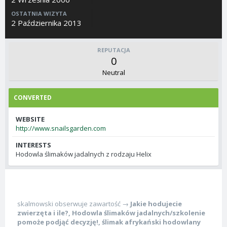
OSTATNIA WIZYTA
2 Października 2013
REPUTACJA
0
Neutral
CONVERTED
WEBSITE
http://www.snailsgarden.com
INTERESTS
Hodowla ślimaków jadalnych z rodzaju Helix
skalmowski
obserwuje zawartość →
Jakie hodujecie
zwierzęta i ile?
,
Hodowla ślimaków jadalnych/szkolenie
pomoże podjąć decyzję!
,
ślimak afrykański hodowlany