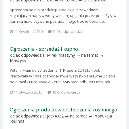
Sprzedam poidła produkcji Izraelskiej z zaworkiem
regulującym napływ wody w miarę upijania przez ptaki Były w
kurniku mało używane posiadam tego troche Cena do...
11 Kwietnia 2010
1408 odpowiedzi
Ogłoszenia - sprzedaż i kupno.
kiciak
odpowiedział
Mirek maszyny
→ na temat →
Maszyny
Witam! Mam do sprzedania: 1. Prase Z-224 Stan bdb
Pracowała w 10ha gospodarstwie wszystko sprawne Zdjęcia
na e-mail CENA:10500 2. Zetor 7245 stan bdb, 7500mth, rok...
11 Stycznia 2010
1975 odpowiedzi
Ogłoszenia produktów pochodzenia roślinnego.
kiciak
odpowiedział
jack4032
→ na temat →
Produkcja
roślinna