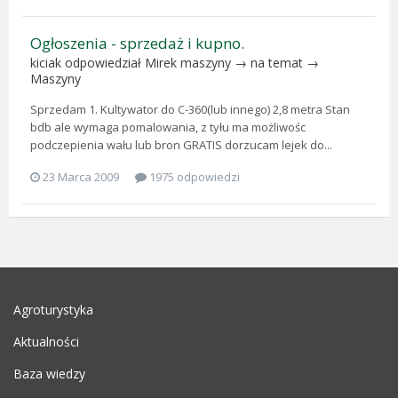
Ogłoszenia - sprzedaż i kupno.
kiciak
odpowiedział
Mirek maszyny
→ na temat →
Maszyny
Sprzedam 1. Kultywator do C-360(lub innego) 2,8 metra Stan
bdb ale wymaga pomalowania, z tyłu ma możliwośc
podczepienia wału lub bron GRATIS dorzucam lejek do...
23 Marca 2009
1975 odpowiedzi
Agroturystyka
Aktualności
Baza wiedzy