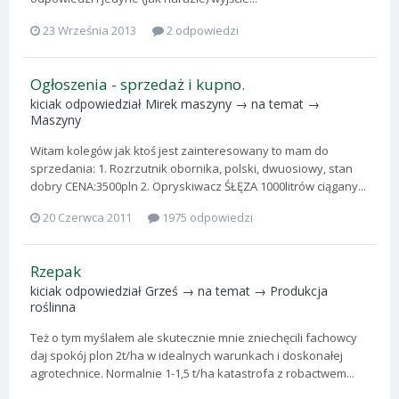
23 Września 2013
2 odpowiedzi
Ogłoszenia - sprzedaż i kupno.
kiciak
odpowiedział
Mirek maszyny
→ na temat →
Maszyny
Witam kolegów jak ktoś jest zainteresowany to mam do
sprzedania: 1. Rozrzutnik obornika, polski, dwuosiowy, stan
dobry CENA:3500pln 2. Opryskiwacz ŚŁĘZA 1000litrów ciągany...
20 Czerwca 2011
1975 odpowiedzi
Rzepak
kiciak
odpowiedział
Grześ
→ na temat →
Produkcja
roślinna
Też o tym myślałem ale skutecznie mnie zniechęcili fachowcy
daj spokój plon 2t/ha w idealnych warunkach i doskonałej
agrotechnice. Normalnie 1-1,5 t/ha katastrofa z robactwem...