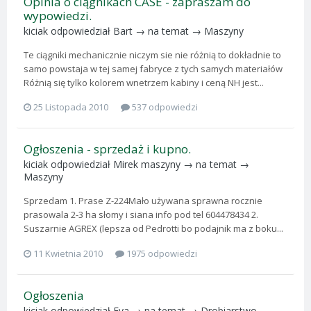
Opinia o ciągnikach CASE - zapraszam do
wypowiedzi.
kiciak
odpowiedział
Bart
→ na temat →
Maszyny
Te ciągniki mechanicznie niczym sie nie różnią to dokładnie to
samo powstaja w tej samej fabryce z tych samych materiałów
Różnią się tylko kolorem wnetrzem kabiny i ceną NH jest...
25 Listopada 2010
537 odpowiedzi
Ogłoszenia - sprzedaż i kupno.
kiciak
odpowiedział
Mirek maszyny
→ na temat →
Maszyny
Sprzedam 1. Prase Z-224Mało używana sprawna rocznie
prasowala 2-3 ha słomy i siana info pod tel 604478434 2.
Suszarnie AGREX (lepsza od Pedrotti bo podajnik ma z boku...
11 Kwietnia 2010
1975 odpowiedzi
Ogłoszenia
kiciak
odpowiedział
Eva
→ na temat →
Drobiarstwo