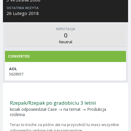
OSTATNIA WIZYTA
26 Lutego 2018
REPUTACJA
0
Neutral
CONVERTED
AOL
5628937
Rzepak/Rzepak po gradobiciu 3 letnii
kiciak
odpowiedział
Case
→ na temat →
Produkcja
roślinna
Teraz to troche za późno ale na przyszłość tu masz wszystkie
odpowiedzi i jedyne (jak narazie) wyjście...