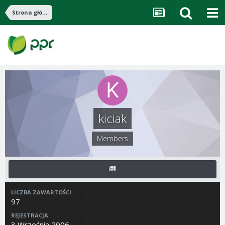
Strona główna
kiciak
Members
LICZBA ZAWARTOŚCI
97
REJESTRACJA
3 Września 2006