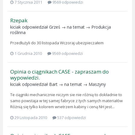
7 Stycznia 2011
9569 odpowiedzi
Rzepak
kiciak
odpowiedział
Grześ
→ na temat →
Produkcja
roślinna
Przedłużyli do 30 listopada Wczoraj ubezpieczałem
1 Grudnia 2010
9569 odpowiedzi
Opinia o ciągnikach CASE - zapraszam do
wypowiedzi.
kiciak
odpowiedział
Bart
→ na temat →
Maszyny
Te ciągniki mechanicznie niczym sie nie różnią to dokładnie to
samo powstaja w tej samej fabryce z tych samych materiałów
Różnią się tylko kolorem wnetrzem kabiny i ceną NH jest...
29 Listopada 2010
537 odpowiedzi