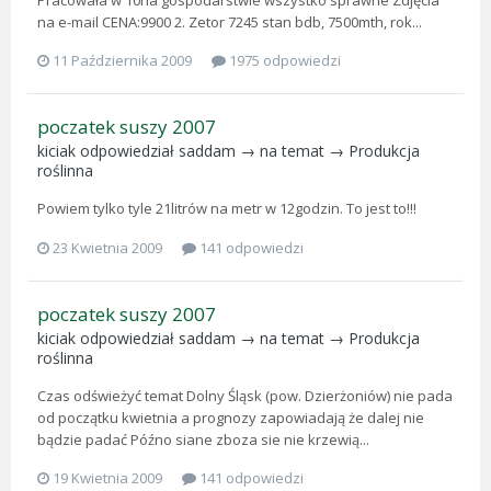
na e-mail CENA:9900 2. Zetor 7245 stan bdb, 7500mth, rok...
11 Października 2009
1975 odpowiedzi
poczatek suszy 2007
kiciak
odpowiedział
saddam
→ na temat →
Produkcja
roślinna
Powiem tylko tyle 21litrów na metr w 12godzin. To jest to!!!
23 Kwietnia 2009
141 odpowiedzi
poczatek suszy 2007
kiciak
odpowiedział
saddam
→ na temat →
Produkcja
roślinna
Czas odświeżyć temat Dolny Śląsk (pow. Dzierżoniów) nie pada
od początku kwietnia a prognozy zapowiadają że dalej nie
bądzie padać Późno siane zboza sie nie krzewią...
19 Kwietnia 2009
141 odpowiedzi