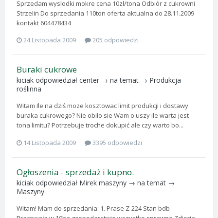
Sprzedam wyslodki mokre cena 10zł/tona Odbiór z cukrowni
Strzelin Do sprzedania 110ton oferta aktualna do 28.11.2009
kontakt 604478434
24 Listopada 2009
205 odpowiedzi
Buraki cukrowe
kiciak
odpowiedział
center
→ na temat →
Produkcja
roślinna
Witam Ile na dziś moze kosztowac limit produkcji i dostawy
buraka cukrowego? Nie obiło sie Wam o uszy ile warta jest
tona limitu? Potrzebuje troche dokupić ale czy warto bo...
14 Listopada 2009
3395 odpowiedzi
Ogłoszenia - sprzedaż i kupno.
kiciak
odpowiedział
Mirek maszyny
→ na temat →
Maszyny
Witam! Mam do sprzedania: 1. Prase Z-224 Stan bdb
Pracowała w 10ha gospodarstwie wszystko sprawne Zdjęcia