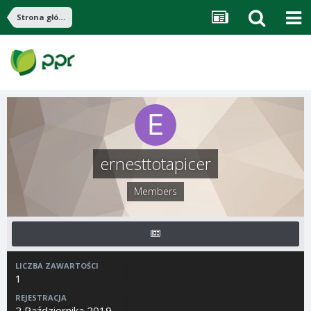
Strona główna
ernesttotapicer
Members
LICZBA ZAWARTOŚCI
1
REJESTRACJA
2 Października 2019