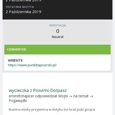
OSTATNIA WIZYTA
2 Października 2019
REPUTACJA
0
Neutral
CONVERTED
WEBSITE
https://www.punkttapicerski.pl/
wycieczka z Provimi-Dolpasz
ernesttotapicer
odpowiedział
Wojtii
→ na temat →
Pogawędki
tkanina minky przyjemna w dotyku ino brać puki gorąca