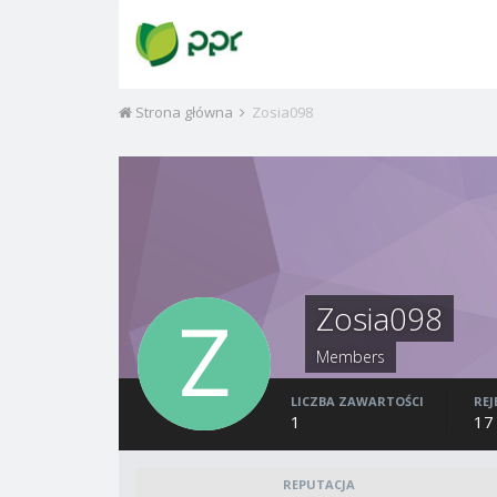
Strona główna
Zosia098
Zosia098
Members
LICZBA ZAWARTOŚCI
REJ
1
17
REPUTACJA