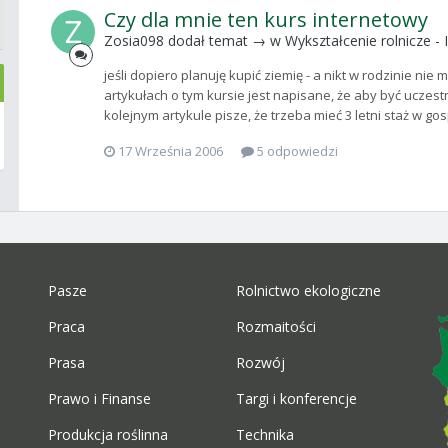
Czy dla mnie ten kurs internetowy
Zosia098
dodał temat → w
Wykształcenie rolnicze - I
jeśli dopiero planuję kupić ziemię - a nikt w rodzinie ni
artykułach o tym kursie jest napisane, że aby być uczest
kolejnym artykule pisze, że trzeba mieć 3 letni staż w go
17 Września 2006
5 odpowiedzi
Pasze
Rolnictwo ekologiczne
Praca
Rozmaitości
Prasa
Rozwój
Prawo i Finanse
Targi i konferencje
Produkcja roślinna
Technika