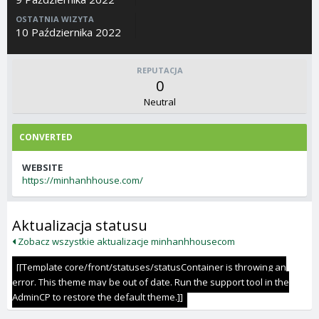
OSTATNIA WIZYTA
10 Października 2022
REPUTACJA
0
Neutral
CONVERTED
WEBSITE
https://minhanhhouse.com/
Aktualizacja statusu
Zobacz wszystkie aktualizacje minhanhhousecom
[[Template core/front/statuses/statusContainer is throwing an
error. This theme may be out of date. Run the support tool in the
AdminCP to restore the default theme.]]