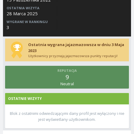
OSTATNIA WIZYTA
28 Marca 2025
WYGRANE W RANKINGU
3
Ostatnia wygrana jajazmazowsza w dniu 3 Maja
2023
Użytkownicy przyznają jajazmazowsza punkty reputacji!
REPUTACJA
9
Neutral
OSTATNIE WIZYTY
Blok z ostatnimi odwiedzającymi dany profil jest wyłączony i nie
jest wyświetlany użytkownikom.