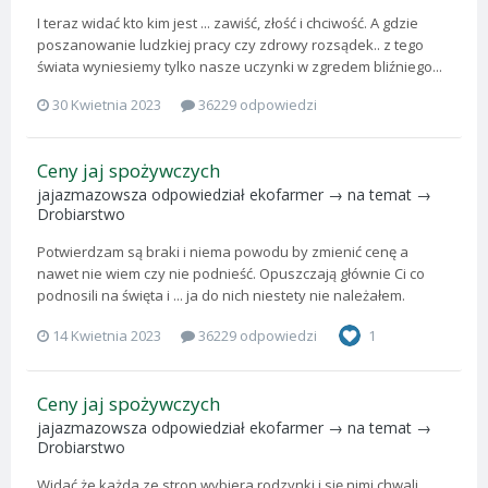
I teraz widać kto kim jest ... zawiść, złość i chciwość. A gdzie
poszanowanie ludzkiej pracy czy zdrowy rozsądek.. z tego
świata wyniesiemy tylko nasze uczynki w zgredem bliźniego...
30 Kwietnia 2023
36229 odpowiedzi
Ceny jaj spożywczych
jajazmazowsza
odpowiedział
ekofarmer
→ na temat →
Drobiarstwo
Potwierdzam są braki i niema powodu by zmienić cenę a
nawet nie wiem czy nie podnieść. Opuszczają głównie Ci co
podnosili na święta i ... ja do nich niestety nie należałem.
14 Kwietnia 2023
36229 odpowiedzi
1
Ceny jaj spożywczych
jajazmazowsza
odpowiedział
ekofarmer
→ na temat →
Drobiarstwo
Widać że każda ze stron wybiera rodzynki i się nimi chwali...