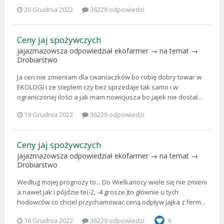
20 Grudnia 2022
36229 odpowiedzi
Ceny jaj spożywczych
jajazmazowsza
odpowiedział
ekofarmer
→ na temat →
Drobiarstwo
Ja cen nie zmieniam dla cwaniaczków bo robię dobry towar w
EKOLOGI i ze steplem czy bez sprzedaje tak samo i w
ograniczonej ilości a jak mam nowicjusza bo jajek nie dostał...
19 Grudnia 2022
36229 odpowiedzi
Ceny jaj spożywczych
jajazmazowsza
odpowiedział
ekofarmer
→ na temat →
Drobiarstwo
Według mojej prognozy to... Do Wielkanocy wiele się nie zmieni
a nawet jak i pójdzie te(-2, -4 grosze.)to głównie u tych
hodowców co chciel przychamowac ceną odpływ jajka z ferm...
16 Grudnia 2022
36229 odpowiedzi
6