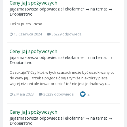
Ceny jaj spożywczych
jajazmazowsza
odpowiedział
ekofarmer
→ na temat →
Drobiarstwo
Coś tu pusto i cicho...
13 Czerwca 2024
36229 odpowiedzi
Ceny jaj spożywczych
jajazmazowsza
odpowiedział
ekofarmer
→ na temat →
Drobiarstwo
Oszukuje?? Czy ktoś w tych czasach może być oszukiwany co
do ceny jaj.... trzeba pogodzić się z tym że niektórzy płacą
więcej niż inni ale towar przecież też nie jest jednakowy u...
2 Maja 2023
36229 odpowiedzi
2
Ceny jaj spożywczych
jajazmazowsza
odpowiedział
ekofarmer
→ na temat →
Drobiarstwo