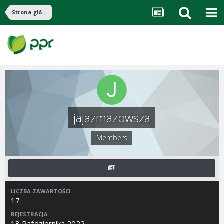
Strona główna
jajazmazowsza
Members
LICZBA ZAWARTOŚCI
17
REJESTRACJA
13 Października 2022