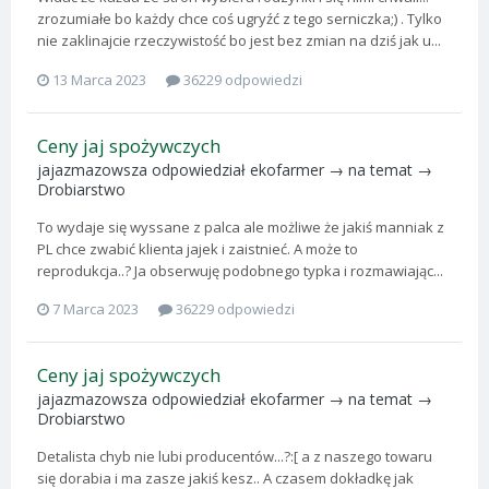
zrozumiałe bo każdy chce coś ugryźć z tego serniczka;) . Tylko
nie zaklinajcie rzeczywistość bo jest bez zmian na dziś jak u...
13 Marca 2023
36229 odpowiedzi
Ceny jaj spożywczych
jajazmazowsza
odpowiedział
ekofarmer
→ na temat →
Drobiarstwo
To wydaje się wyssane z palca ale możliwe że jakiś manniak z
PL chce zwabić klienta jajek i zaistnieć. A może to
reprodukcja..? Ja obserwuję podobnego typka i rozmawiając...
7 Marca 2023
36229 odpowiedzi
Ceny jaj spożywczych
jajazmazowsza
odpowiedział
ekofarmer
→ na temat →
Drobiarstwo
Detalista chyb nie lubi producentów...?:[ a z naszego towaru
się dorabia i ma zasze jakiś kesz.. A czasem dokładkę jak