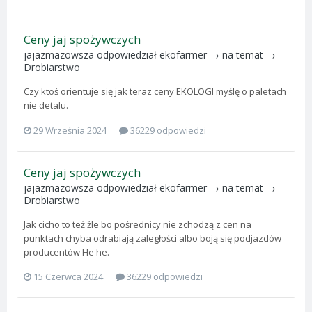
Ceny jaj spożywczych
jajazmazowsza
odpowiedział
ekofarmer
→ na temat →
Drobiarstwo
Czy ktoś orientuje się jak teraz ceny EKOLOGI myślę o paletach
nie detalu.
29 Września 2024
36229 odpowiedzi
Ceny jaj spożywczych
jajazmazowsza
odpowiedział
ekofarmer
→ na temat →
Drobiarstwo
Jak cicho to też źle bo pośrednicy nie zchodzą z cen na
punktach chyba odrabiają zaległości albo boją się podjazdów
producentów He he.
15 Czerwca 2024
36229 odpowiedzi