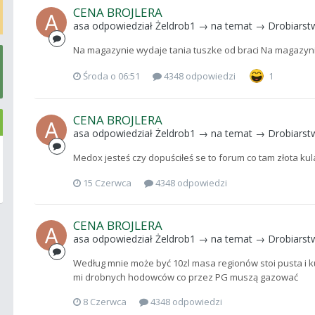
CENA BROJLERA
asa
odpowiedział
Żeldrob1
→ na temat →
Drobiarst
Na magazynie wydaje tania tuszke od braci Na magazyni
Środa o 06:51
4348 odpowiedzi
1
CENA BROJLERA
asa
odpowiedział
Żeldrob1
→ na temat →
Drobiarst
Medox jesteś czy dopuściłeś se to forum co tam złota kul
15 Czerwca
4348 odpowiedzi
CENA BROJLERA
asa
odpowiedział
Żeldrob1
→ na temat →
Drobiarst
Według mnie może być 10zl masa regionów stoi pusta i ku
mi drobnych hodowców co przez PG muszą gazować
8 Czerwca
4348 odpowiedzi