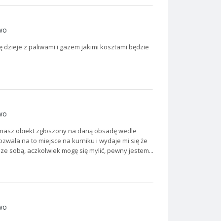
wo
ę dzieje z paliwami i gazem jakimi kosztami będzie
wo
 masz obiekt zgłoszony na daną obsadę wedle
zwala na to miejsce na kurniku i wydaje mi się że
ę ze sobą, aczkolwiek mogę się mylić, pewny jestem...
wo