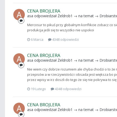
CENA BROJLERA
asa
odpowiedział
Żeldrob1
→ na temat →
Drobiarst
Mercosur to pikuś przy globalnym konflikcie zobacz co si
produkcja jeśli się to wszystko nie uspokoi
6 Marca
4348 odpowiedzi
CENA BROJLERA
asa
odpowiedział
Żeldrob1
→ na temat →
Drobiarst
Nie wiem czy dobrze rozumiem ale chyba chodzi o to że
przepisów a w rzeczywistości i obsada jest większa bo po
przez wpisy w irz doszli do tego że się nie pokrywa to si
19 Lutego
4348 odpowiedzi
CENA BROJLERA
asa
odpowiedział
Żeldrob1
→ na temat →
Drobiarst