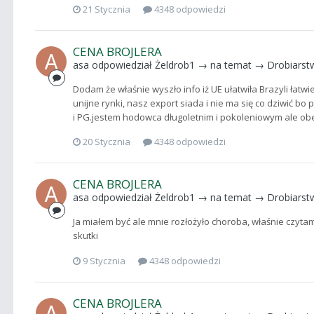
21 Stycznia
4348 odpowiedzi
CENA BROJLERA
asa
odpowiedział
Żeldrob1
→ na temat →
Drobiarst
Dodam że właśnie wyszło info iż UE ułatwiła Brazyli łatw
unijne rynki, nasz export siada i nie ma się co dziwić
i PG.jestem hodowca długoletnim i pokoleniowym ale obecn
20 Stycznia
4348 odpowiedzi
CENA BROJLERA
asa
odpowiedział
Żeldrob1
→ na temat →
Drobiarst
Ja miałem być ale mnie rozłożyło choroba, właśnie czyta
skutki
9 Stycznia
4348 odpowiedzi
CENA BROJLERA