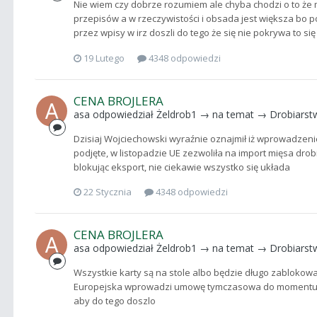
Nie wiem czy dobrze rozumiem ale chyba chodzi o to że
przepisów a w rzeczywistości i obsada jest większa bo po
przez wpisy w irz doszli do tego że się nie pokrywa to si
19 Lutego
4348 odpowiedzi
CENA BROJLERA
asa
odpowiedział
Żeldrob1
→ na temat →
Drobiarst
Dzisiaj Wojciechowski wyraźnie oznajmił iż wprowadz
podjęte, w listopadzie UE zezwoliła na import mięsa drobi
blokując eksport, nie ciekawie wszystko się układa
22 Stycznia
4348 odpowiedzi
CENA BROJLERA
asa
odpowiedział
Żeldrob1
→ na temat →
Drobiarst
Wszystkie karty są na stole albo będzie długo zablokowa
Europejska wprowadzi umowę tymczasowa do momentu fin
aby do tego doszlo