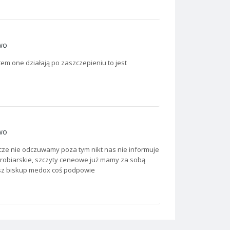
wo
tem one działają po zaszczepieniu to jest
wo
cze nie odczuwamy poza tym nikt nas nie informuje
drobiarskie, szczyty ceneowe już mamy za sobą
asz biskup medox coś podpowie