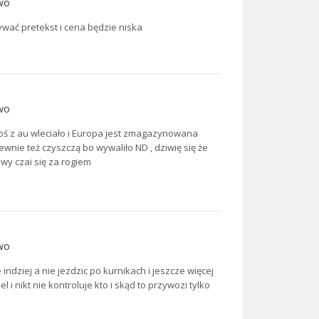
wo
wać pretekst i cena będzie niska
wo
coś z au wleciało i Europa jest zmagazynowana
wnie też czyszczą bo wywaliło ND , dziwię się że
iwy czai się za rogiem
wo
ndziej a nie jezdzic po kurnikach i jeszcze więcej
i nikt nie kontroluje kto i skąd to przywozi tylko