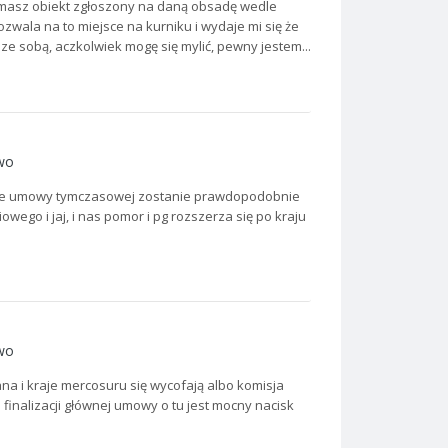
 masz obiekt zgłoszony na daną obsadę wedle
zwala na to miejsce na kurniku i wydaje mi się że
ę ze sobą, aczkolwiek mogę się mylić, pewny jestem...
wo
enie umowy tymczasowej zostanie prawdopodobnie
owego i jaj, i nas pomor i pg rozszerza się po kraju
wo
na i kraje mercosuru się wycofają albo komisja
alizacji głównej umowy o tu jest mocny nacisk