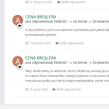
23 Sierpnia 2025
4348 odpowiedzi
CENA BROJLERA
asa
odpowiedział
Żeldrob1
→ na temat →
Drobiarst
A słyszał ktoś czy te szczepionki są badane pod jakim ką
podstawowe pytanie
7 Sierpnia 2025
4348 odpowiedzi
CENA BROJLERA
asa
odpowiedział
Żeldrob1
→ na temat →
Drobiarst
Niby skad mamy to wiedzieć skoro skutki tej umowy jesz
w rządzie trwa samowolka zadaj to pytanie zrzeszeniu 
zreszta wszystko jest teraz nieprzewidywalne, może n
29 Lipca 2025
4348 odpowiedzi