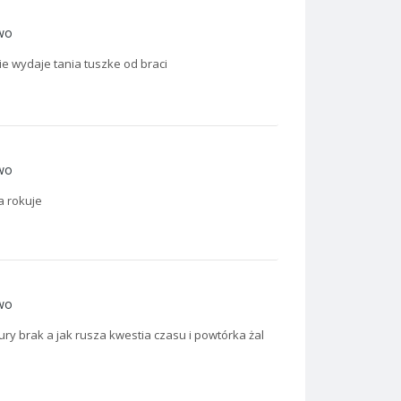
wo
e wydaje tania tuszke od braci
wo
a rokuje
wo
ry brak a jak rusza kwestia czasu i powtórka żal