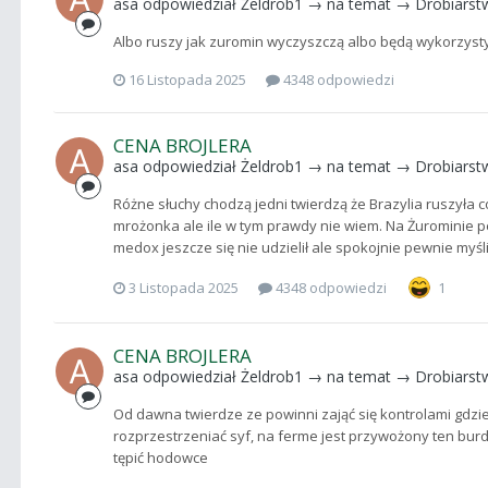
asa
odpowiedział
Żeldrob1
→ na temat →
Drobiarst
Albo ruszy jak zuromin wyczyszczą albo będą wykorzysty
16 Listopada 2025
4348 odpowiedzi
CENA BROJLERA
asa
odpowiedział
Żeldrob1
→ na temat →
Drobiarst
Różne słuchy chodzą jedni twierdzą że Brazylia ruszyła 
mrożonka ale ile w tym prawdy nie wiem. Na Żurominie pe
medox jeszcze się nie udzielił ale spokojnie pewnie myśl
3 Listopada 2025
4348 odpowiedzi
1
CENA BROJLERA
asa
odpowiedział
Żeldrob1
→ na temat →
Drobiarst
Od dawna twierdze ze powinni zająć się kontrolami gdzie i
rozprzestrzeniać syf, na ferme jest przywożony ten burdel 
tępić hodowce