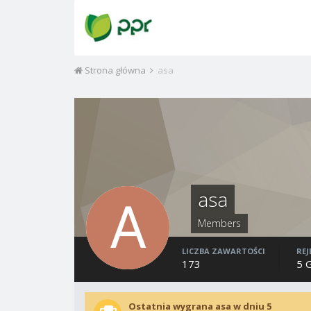
Strona główna
asa
asa
Members
LICZBA ZAWARTOŚCI
REJ
173
5 
Ostatnia wygrana asa w dniu 5