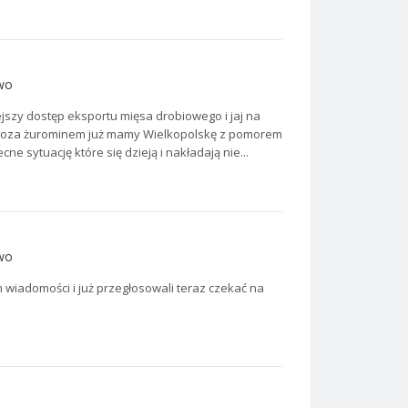
wo
iejszy dostęp eksportu mięsa drobiowego i jaj na
 bo poza żurominem już mamy Wielkopolskę z pomorem
e sytuację które się dzieją i nakładają nie...
wo
m wiadomości i już przegłosowali teraz czekać na